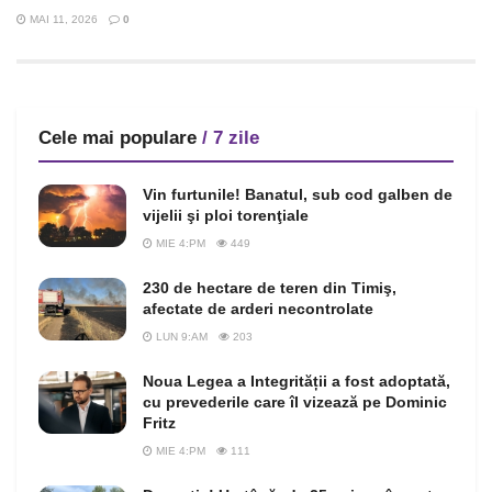
MAI 11, 2026
0
Cele mai populare
/ 7 zile
Vin furtunile! Banatul, sub cod galben de
vijelii şi ploi torenţiale
MIE 4:PM
449
230 de hectare de teren din Timiş,
afectate de arderi necontrolate
LUN 9:AM
203
Noua Legea a Integrității a fost adoptată,
cu prevederile care îl vizează pe Dominic
Fritz
MIE 4:PM
111