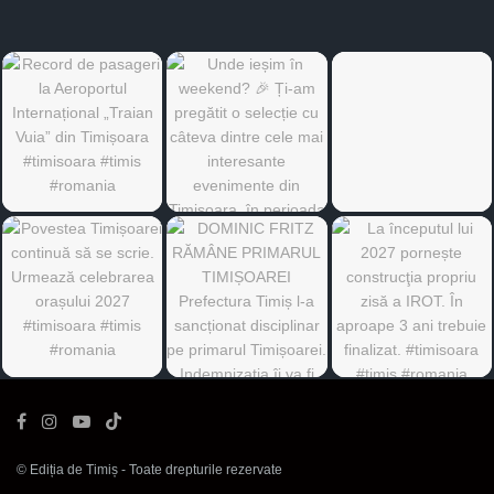
©
Ediția de Timiș
- Toate drepturile rezervate