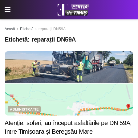
Acasă
Etichetă
reparații DN59A
Etichetă:
reparații DN59A
ADMINISTRAȚIE
Atenție, șoferi, au început asfaltările pe DN 59A,
între Timișoara și Beregsău Mare