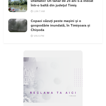
Dramatic! Un tânăr de 25 ani s-a înecat
într-o baltă din judeţul Timiş
LUN 7:AM
Copaci căzuți peste mașini și o
gospodărie inundată, în Timișoara și
Chișoda
VIN 6:PM