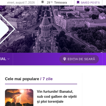
vineri, august 7, 2026
29
Timisoara
°C
SAVED POSTS
IAL
EDIȚIA DE SEARĂ
Cele mai populare
/ 7 zile
Vin furtunile! Banatul,
sub cod galben de vijelii
şi ploi torenţiale