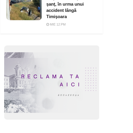
şanţ, în urma unui
accident lângă
Timişoara
MIE 12:PM