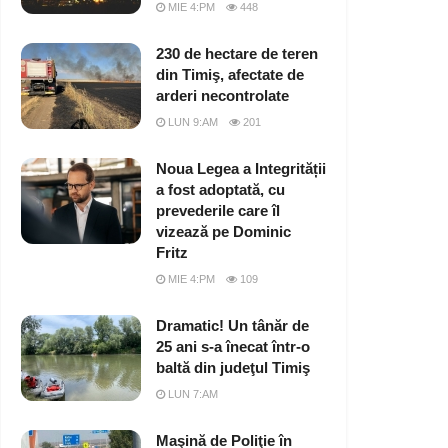
MIE 4:PM
448
230 de hectare de teren
din Timiş, afectate de
arderi necontrolate
LUN 9:AM
201
Noua Legea a Integrității
a fost adoptată, cu
prevederile care îl
vizează pe Dominic
Fritz
MIE 4:PM
109
Dramatic! Un tânăr de
25 ani s-a înecat într-o
baltă din judeţul Timiş
LUN 7:AM
Maşină de Poliţie în