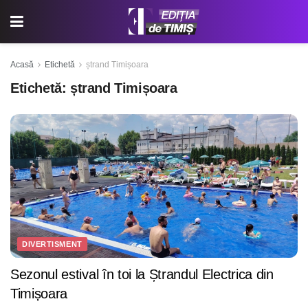
Acasă
Etichetă
ștrand Timișoara
Etichetă:
ștrand Timișoara
DIVERTISMENT
Sezonul estival în toi la Ștrandul Electrica din
Timișoara