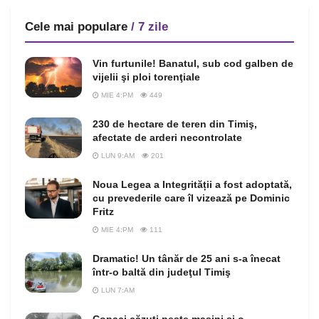
Cele mai populare
/ 7 zile
Vin furtunile! Banatul, sub cod galben de
vijelii şi ploi torenţiale
MIE 4:PM
449
230 de hectare de teren din Timiş,
afectate de arderi necontrolate
LUN 9:AM
201
Noua Legea a Integrității a fost adoptată,
cu prevederile care îl vizează pe Dominic
Fritz
MIE 4:PM
111
Dramatic! Un tânăr de 25 ani s-a înecat
într-o baltă din judeţul Timiş
LUN 7:AM