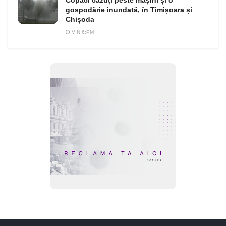
Copaci căzuți peste mașini și o
gospodărie inundată, în Timișoara și
Chișoda
VIN 6:PM