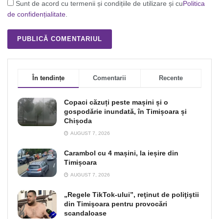
Sunt de acord cu termenii și condițiile de utilizare și cu
Politica
de confidențialitate
.
În tendințe
Comentarii
Recente
Copaci căzuți peste mașini și o
gospodărie inundată, în Timișoara și
Chișoda
AUGUST 7, 2026
Carambol cu 4 mașini, la ieșire din
Timișoara
AUGUST 7, 2026
„Regele TikTok-ului”, reţinut de poliţiştii
din Timişoara pentru provocări
scandaloase