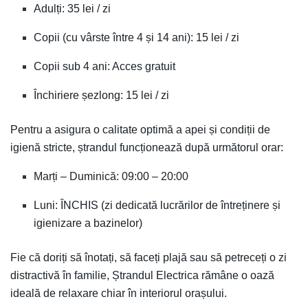
Adulți: 35 lei / zi
Copii (cu vârste între 4 și 14 ani): 15 lei / zi
Copii sub 4 ani: Acces gratuit
Închiriere șezlong: 15 lei / zi
Pentru a asigura o calitate optimă a apei și condiții de
igienă stricte, ștrandul funcționează după următorul orar:
Marți – Duminică: 09:00 – 20:00
Luni: ÎNCHIS (zi dedicată lucrărilor de întreținere și
igienizare a bazinelor)
Fie că doriți să înotați, să faceți plajă sau să petreceți o zi
distractivă în familie, Ștrandul Electrica rămâne o oază
ideală de relaxare chiar în interiorul orașului.