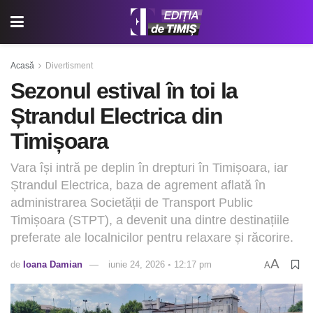
Acasă
Divertisment
Sezonul estival în toi la
Ștrandul Electrica din
Timișoara
Vara își intră pe deplin în drepturi în Timișoara, iar
Ștrandul Electrica, baza de agrement aflată în
administrarea Societății de Transport Public
Timișoara (STPT), a devenit una dintre destinațiile
preferate ale localnicilor pentru relaxare și răcorire.
A
de
Ioana Damian
iunie 24, 2026 ◦ 12:17 pm
A