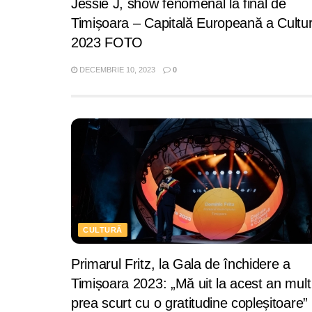
Jessie J, show fenomenal la final de
Timișoara – Capitală Europeană a Cultur
2023 FOTO
DECEMBRIE 10, 2023
0
CULTURĂ
Primarul Fritz, la Gala de închidere a
Timișoara 2023: „Mă uit la acest an mult
prea scurt cu o gratitudine copleșitoare”