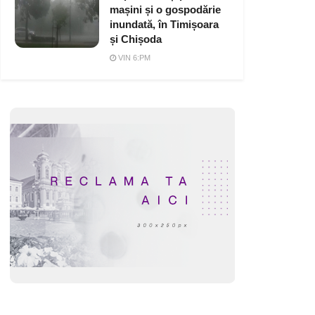
mașini și o gospodărie
inundată, în Timișoara
și Chișoda
VIN 6:PM