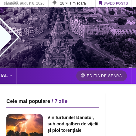
sâmbătă, august 8, 2026
28
Timisoara
°C
SAVED POSTS
IAL
EDIȚIA DE SEARĂ
Cele mai populare
/ 7 zile
Vin furtunile! Banatul,
sub cod galben de vijelii
şi ploi torenţiale