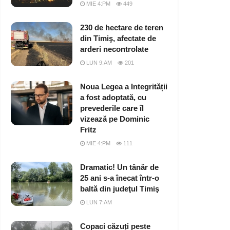
MIE 4:PM
449
230 de hectare de teren
din Timiş, afectate de
arderi necontrolate
LUN 9:AM
201
Noua Legea a Integrității
a fost adoptată, cu
prevederile care îl
vizează pe Dominic
Fritz
MIE 4:PM
111
Dramatic! Un tânăr de
25 ani s-a înecat într-o
baltă din judeţul Timiş
LUN 7:AM
Copaci căzuți peste