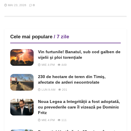
MAI 23, 2026
0
Cele mai populare
/ 7 zile
Vin furtunile! Banatul, sub cod galben de
vijelii şi ploi torenţiale
MIE 4:PM
449
230 de hectare de teren din Timiş,
afectate de arderi necontrolate
LUN 9:AM
201
Noua Legea a Integrității a fost adoptată,
cu prevederile care îl vizează pe Dominic
Fritz
MIE 4:PM
111