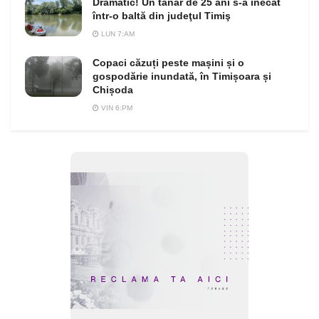
Dramatic! Un tânăr de 25 ani s-a înecat
într-o baltă din judeţul Timiş
LUN 7:AM
Copaci căzuți peste mașini și o
gospodărie inundată, în Timișoara și
Chișoda
VIN 6:PM