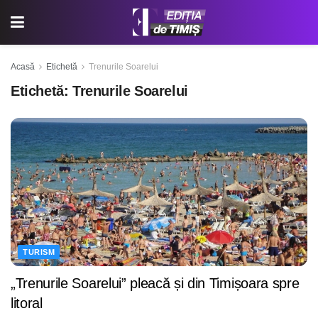
Acasă
Etichetă
Trenurile Soarelui
Etichetă:
Trenurile Soarelui
TURISM
„Trenurile Soarelui” pleacă și din Timișoara spre
litoral