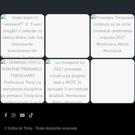
©
Ediția de Timiș
- Toate drepturile rezervate