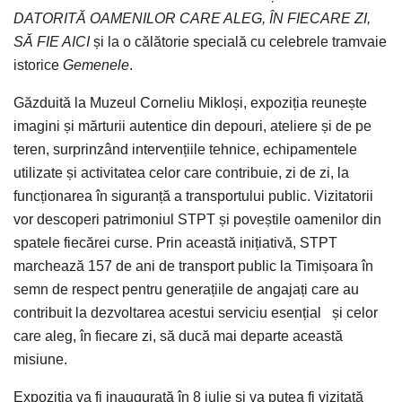
DATORITĂ OAMENILOR CARE ALEG, ÎN FIECARE ZI,
SĂ FIE AICI
și la o călătorie specială cu celebrele tramvaie
istorice
Gemenele
.
Găzduită la Muzeul Corneliu Mikloși, expoziția reunește
imagini și mărturii autentice din depouri, ateliere și de pe
teren, surprinzând intervențiile tehnice, echipamentele
utilizate și activitatea celor care contribuie, zi de zi, la
funcționarea în siguranță a transportului public. Vizitatorii
vor descoperi patrimoniul STPT și poveștile oamenilor din
spatele fiecărei curse. Prin această inițiativă, STPT
marchează 157 de ani de transport public la Timișoara în
semn de respect pentru generațiile de angajați care au
contribuit la dezvoltarea acestui serviciu esențial și celor
care aleg, în fiecare zi, să ducă mai departe această
misiune.
Expoziția va fi inaugurată în 8 iulie și va putea fi vizitată