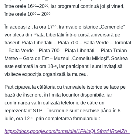
între orele 16
–20
, iar programul continuă joi și vineri,
00
00
între orele 10
– 20
.
00
00
În aceeași zi, la ora 17
, tramvaiele istorice „Gemenele”
00
vor pleca din Piața Libertății într-o cursă aniversară pe
traseul: Piața Libertății – Piața 700 – Balta Verde – Torontal
– Balta Verde – Piața 700 – Piața Libertății – Piața Traian –
Meteo – Gara de Est – Muzeul „Corneliu Mikloși”. Sosirea
este estimată la ora 18
, iar participanții sunt invitați să
15
viziteze expoziția organizată la muzeu.
Participarea la călătoria cu tramvaiele istorice se face pe
bază de înscriere, în limita locurilor disponibile, iar
confirmarea va fi realizată telefonic de către un
reprezentant STPT. Înscrierile sunt deschise până în 8
iulie, ora 12
, prin completarea formularului:
00
https://docs.google.com/forms/d/e/1FAIpQLSfnztHRxelZh_