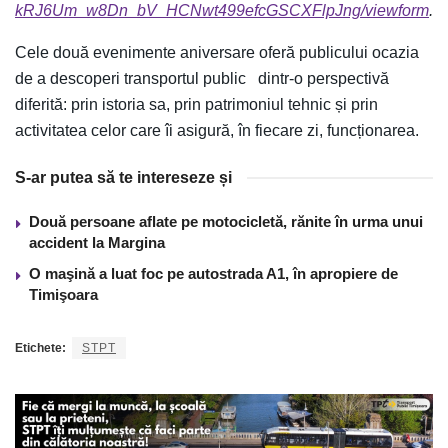
kRJ6Um_w8Dn_bV_HCNwt499efcGSCXFlpJng/viewform
.
Cele două evenimente aniversare oferă publicului ocazia
de a descoperi transportul public dintr-o perspectivă
diferită: prin istoria sa, prin patrimoniul tehnic și prin
activitatea celor care îi asigură, în fiecare zi, funcționarea.
S-ar putea să te intereseze și
Două persoane aflate pe motocicletă, rănite în urma unui
accident la Margina
O maşină a luat foc pe autostrada A1, în apropiere de
Timişoara
Etichete:
STPT