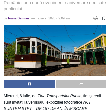
României prin două evenimente aniversare dedicate
publicului.
A
de
Ioana Damian
iulie 7, 2026 ◦ 9:09 am
A
Miercuri, 8 iulie, de
Ziua Transportului Public
, timișorenii
sunt invitați la vernisajul expoziției fotografice
NOI
SUNTEM STPT – DE 157 DE ANI ÎN MIȘCARE