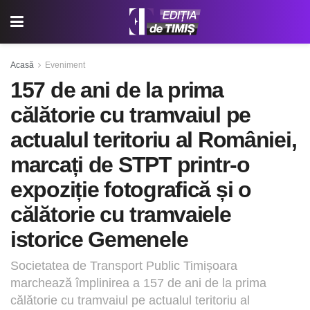
Acasă
Eveniment
157 de ani de la prima
călătorie cu tramvaiul pe
actualul teritoriu al României,
marcați de STPT printr-o
expoziție fotografică și o
călătorie cu tramvaiele
istorice Gemenele
Societatea de Transport Public Timișoara
marchează împlinirea a 157 de ani de la prima
călătorie cu tramvaiul pe actualul teritoriu al