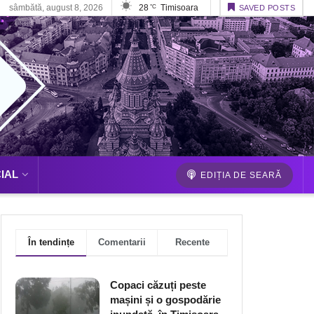
sâmbătă, august 8, 2026
28
Timisoara
°C
SAVED POSTS
IAL
EDIȚIA DE SEARĂ
În tendințe
Comentarii
Recente
Copaci căzuți peste
mașini și o gospodărie