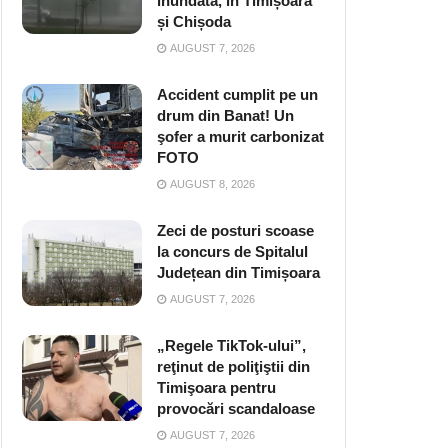
inundată, în Timișoara
și Chișoda
AUGUST 7, 2026
Accident cumplit pe un
drum din Banat! Un
şofer a murit carbonizat
FOTO
AUGUST 8, 2026
Zeci de posturi scoase
la concurs de Spitalul
Județean din Timișoara
AUGUST 7, 2026
„Regele TikTok-ului”,
reţinut de poliţiştii din
Timişoara pentru
provocări scandaloase
AUGUST 7, 2026