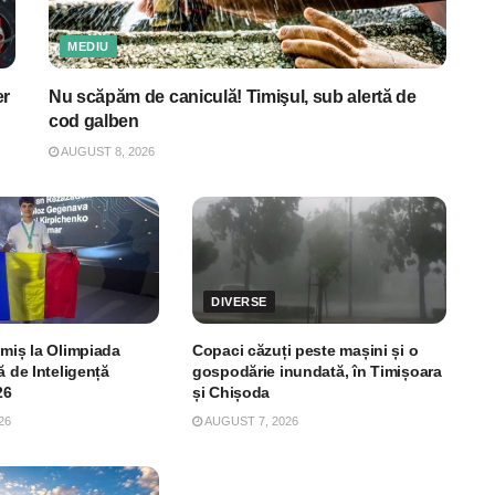
MEDIU
er
Nu scăpăm de caniculă! Timişul, sub alertă de
cod galben
AUGUST 8, 2026
DIVERSE
imiș la Olimpiada
Copaci căzuți peste mașini și o
ă de Inteligență
gospodărie inundată, în Timișoara
26
și Chișoda
26
AUGUST 7, 2026