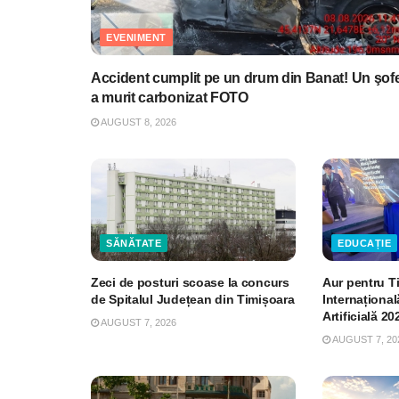
EVENIMENT
Accident cumplit pe un drum din Banat! Un şof
a murit carbonizat FOTO
AUGUST 8, 2026
SĂNĂTATE
EDUCAȚIE
Zeci de posturi scoase la concurs
Aur pentru T
de Spitalul Județean din Timișoara
Internațional
Artificială 20
AUGUST 7, 2026
AUGUST 7, 20