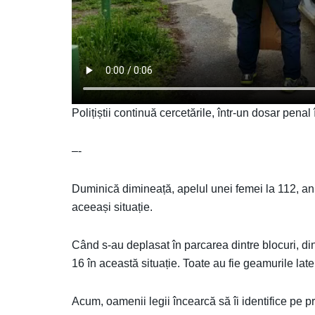
Polițiștii continuă cercetările, într-un dosar penal 
–-
Duminică dimineață, apelul unei femei la 112, anun
aceeași situație.
Când s-au deplasat în parcarea dintre blocuri, din
16 în această situație. Toate au fie geamurile late
Acum, oamenii legii încearcă să îi identifice pe pro