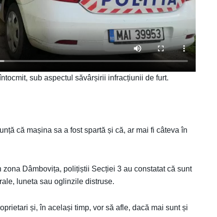
întocmit, sub aspectul săvârșirii infracțiunii de furt.
ță că mașina sa a fost spartă și că, ar mai fi câteva în
 zona Dâmbovița, polițiștii Secției 3 au constatat că sunt
rale, luneta sau oglinzile distruse.
prietari și, în același timp, vor să afle, dacă mai sunt și