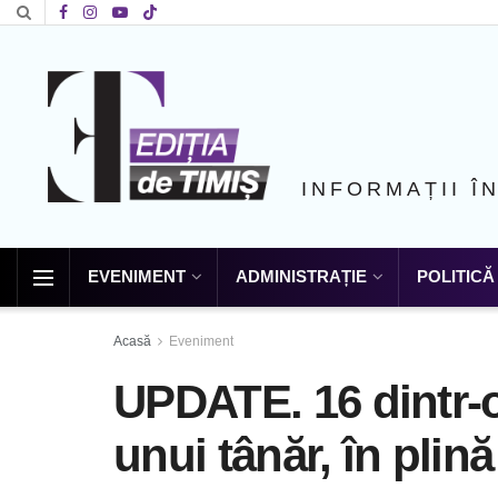
INFORMAȚII Î
EVENIMENT
ADMINISTRAȚIE
POLITICĂ
Acasă
Eveniment
UPDATE. 16 dintr-o
unui tânăr, în plin