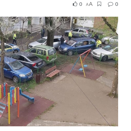
A
0
0
A