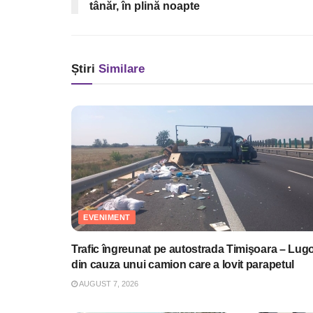
tânăr, în plină noapte
Știri
Similare
EVENIMENT
Trafic îngreunat pe autostrada Timişoara – Lugo
din cauza unui camion care a lovit parapetul
AUGUST 7, 2026