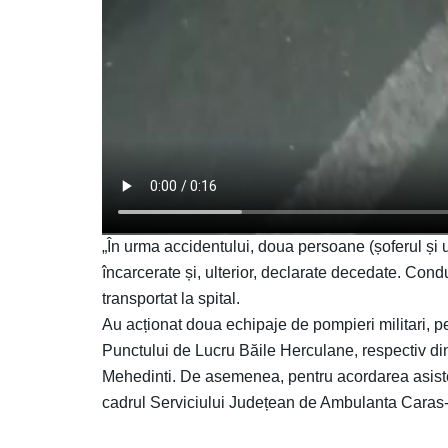
„În urma accidentului, doua persoane (șoferul și un
încarcerate și, ulterior, declarate decedate. Condu
transportat la spital.
Au acționat doua echipaje de pompieri militari, p
Punctului de Lucru Băile Herculane, respectiv d
Mehedinti. De asemenea, pentru acordarea asiste
cadrul Serviciului Județean de Ambulanta Caras-