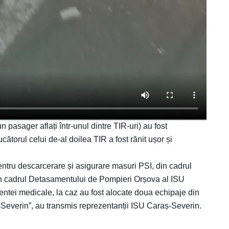
 pasager aflați într-unul dintre TIR-uri) au fost
cătorul celui de-al doilea TIR a fost rănit ușor și
entru descarcerare și asigurare masuri PSI, din cadrul
in cadrul Detasamentului de Pompieri Orșova al ISU
ntei medicale, la caz au fost alocate doua echipaje din
Severin”, au transmis reprezentanții ISU Caraș-Severin.