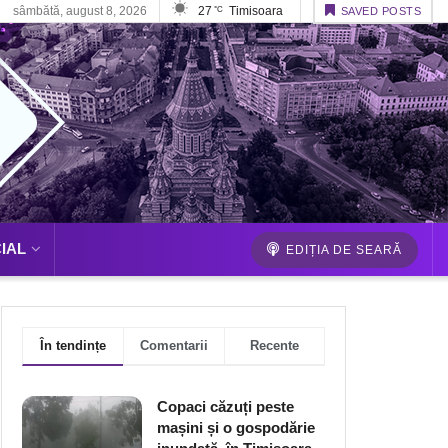
sâmbătă, august 8, 2026
27
Timisoara
°C
SAVED POSTS
IAL
EDIȚIA DE SEARĂ
În tendințe
Comentarii
Recente
Copaci căzuți peste
mașini și o gospodărie