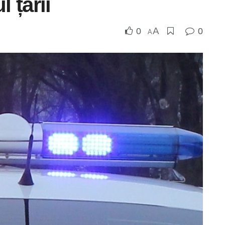
l țării
A
0
0
A