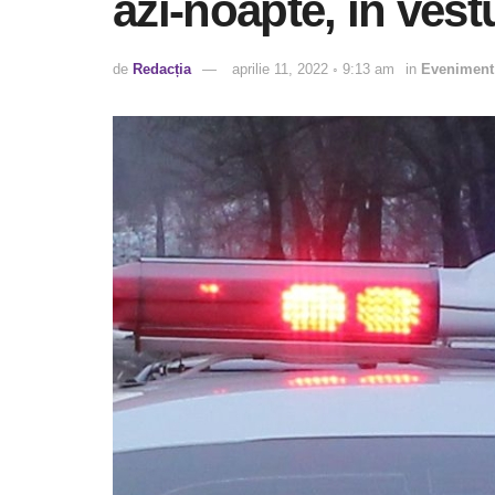
azi-noapte, în vestu
de
Redacția
aprilie 11, 2022 ◦ 9:13 am
in
Eveniment