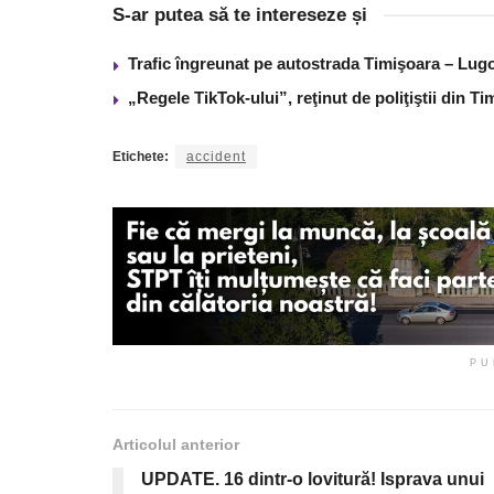
S-ar putea să te intereseze și
Trafic îngreunat pe autostrada Timişoara – Lugo
„Regele TikTok-ului”, reţinut de poliţiştii din 
Etichete:
accident
PU
Articolul anterior
UPDATE. 16 dintr-o lovitură! Isprava unui