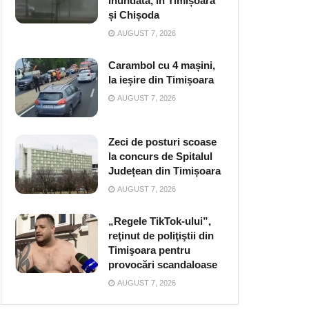
inundată, în Timișoara
și Chișoda
AUGUST 7, 2026
Carambol cu 4 mașini,
la ieșire din Timișoara
AUGUST 7, 2026
Zeci de posturi scoase
la concurs de Spitalul
Județean din Timișoara
AUGUST 7, 2026
„Regele TikTok-ului”,
reţinut de poliţiştii din
Timişoara pentru
provocări scandaloase
AUGUST 7, 2026