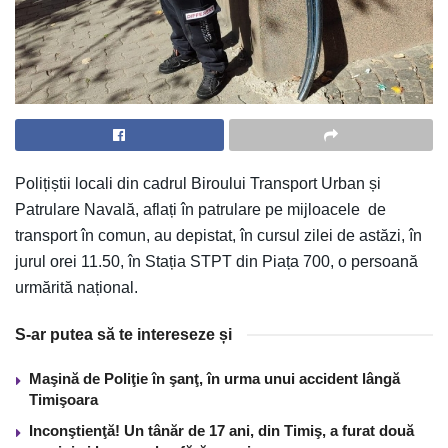
Polițiștii locali din cadrul Biroului Transport Urban și
Patrulare Navală, aflați în patrulare pe mijloacele de
transport în comun, au depistat, în cursul zilei de astăzi, în
jurul orei 11.50, în Stația STPT din Piața 700, o persoană
urmărită național.
S-ar putea să te intereseze și
Maşină de Poliţie în şanţ, în urma unui accident lângă
Timişoara
Inconştienţă! Un tânăr de 17 ani, din Timiş, a furat două