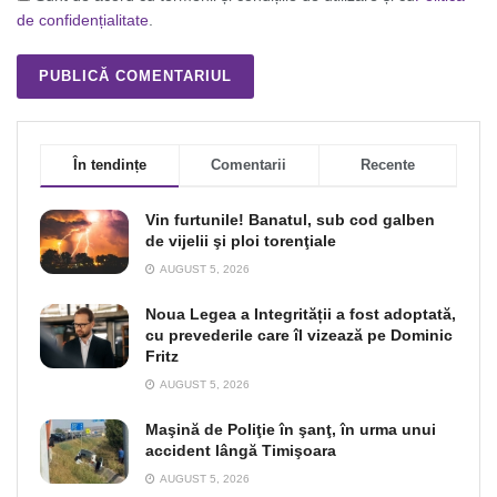
de confidențialitate
.
În tendințe
Comentarii
Recente
Vin furtunile! Banatul, sub cod galben
de vijelii şi ploi torenţiale
AUGUST 5, 2026
Noua Legea a Integrității a fost adoptată,
cu prevederile care îl vizează pe Dominic
Fritz
AUGUST 5, 2026
Maşină de Poliţie în şanţ, în urma unui
accident lângă Timişoara
AUGUST 5, 2026