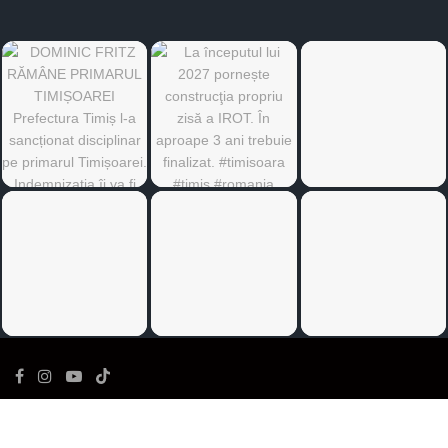
©
Ediția de Timiș
- Toate drepturile rezervate