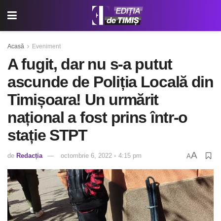
Acasă
Eveniment
A fugit, dar nu s-a putut
ascunde de Poliția Locală din
Timișoara! Un urmărit
național a fost prins într-o
stație STPT
A
de
Redacția
octombrie 6, 2022 ◦ 4:15 pm
A