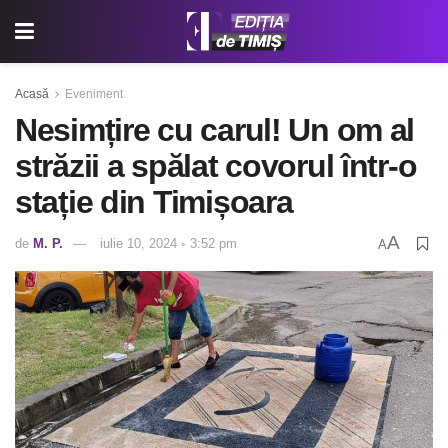
Acasă
Eveniment
Nesimțire cu carul! Un om al
străzii a spălat covorul într-o
stație din Timișoara
A
de
M. P.
iulie 10, 2024 ◦ 3:52 pm
A