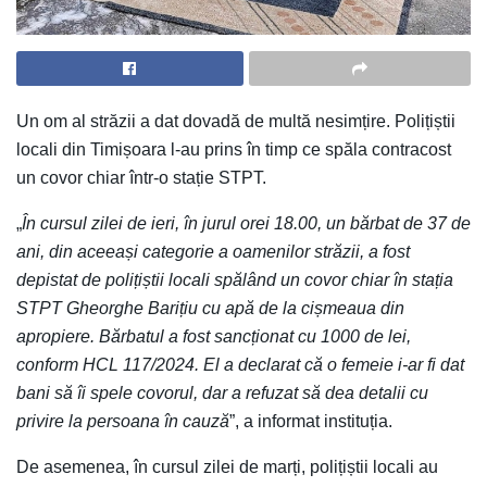
Un om al străzii a dat dovadă de multă nesimțire. Polițiștii
locali din Timișoara l-au prins în timp ce spăla contracost
un covor chiar într-o stație STPT.
„
În cursul zilei de ieri, în jurul orei 18.00, un bărbat de 37 de
ani, din aceeași categorie a oamenilor străzii, a fost
depistat de polițiștii locali spălând un covor chiar în stația
STPT Gheorghe Barițiu cu apă de la cișmeaua din
apropiere. Bărbatul a fost sancționat cu 1000 de lei,
conform HCL 117/2024. El a declarat că o femeie i-ar fi dat
bani să îi spele covorul, dar a refuzat să dea detalii cu
privire la persoana în cauză
”, a informat instituția.
De asemenea, în cursul zilei de marți, polițiștii locali au