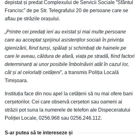
depistat și predat Complexului de Servicii Sociale ”Sfântul
Francisc” de pe Str. Telegrafului 20 de persoane care se
aflau pe străzile orașului.
„Printre cei predați ieri au existat și mai multe persoane
care au acceptat sprijinul asistenților sociali în privința
igienizării, fiind tunși, spălați și schimbați de hainele pe
care le aveau, căldura de afară, viața pe stradă, fiind factori
determinanți ai unor posibile îmbolnăviri atât în cazul lor,
cât și al celorlalți cetățeni
”, a transmis Poliția Locală
Timișoara.
Instituția face din nou apel la cetățeni să nu mai ofere bani
cerșetorilor. Cei care observă cerșetori sau oameni ai
străzii pot suna la numerele de telefon ale Dispeceratului
Poliției Locale, 0256.968 sau 0256.246.112.
S-ar putea să te intereseze și