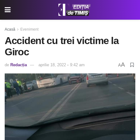
Acasă
Eveniment
Accident cu trei victime la
Giroc
A
de
Redacția
aprilie 18, 2022 ◦ 9:42 am
A