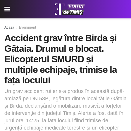
Acasă
Eveniment
Accident grav între Birda și
Gătaia. Drumul e blocat.
Elicopterul SMURD și
multiple echipaje, trimise la
fața locului
Un grav accident rutier s-a produs în această după-
amiază pe DN 58B, legătura dintre localitățile Gătaia
și Birda, declanșând o mobilizare masivă a forțelor
de intervenție din județul Timiș. Alerta a fost dată în
jurul orei 14:25, la fața locului fiind trimise de
urgență echipaje medicale terestre și un elicopter