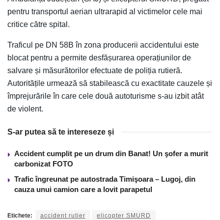
pentru transportul aerian ultrarapid al victimelor cele mai
critice către spital.
Traficul pe DN 58B în zona producerii accidentului este
blocat pentru a permite desfășurarea operațiunilor de
salvare și măsurătorilor efectuate de poliția rutieră.
Autoritățile urmează să stabilească cu exactitate cauzele și
împrejurările în care cele două autoturisme s-au izbit atât
de violent.
S-ar putea să te intereseze și
Accident cumplit pe un drum din Banat! Un şofer a murit
carbonizat FOTO
Trafic îngreunat pe autostrada Timişoara – Lugoj, din
cauza unui camion care a lovit parapetul
Etichete:
accident rutier
elicopter SMURD