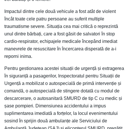
Impactul dintre cele două vehicule a fost atât de violent
încât toate cele patru persoane au suferit multiple
traumatisme severe. Situația cea mai critică o reprezintă
unul dintre bărbați, care a fost găsit de salvatori în stop
cardio-respirator, echipajele medicale începând imediat
manevrele de resuscitare în încercarea disperată de a-i
reporni inima.
Pentru gestionarea acestei situații de urgență și extragerea
în siguranță a pasagerilor, Inspectoratul pentru Situații de
Urgență a mobilizat o autospecială de primă intervenție și
comandă, o autospecială de stingere dotată cu modul de
descarcerare, o autosanitară SMURD de tip C cu medic și
șase pompieri. Dimensiunea accidentului a impus
suplimentarea imediată a forțelor, la locul evenimentului
sosind în sprijin două ambulanțe ale Serviciului de
Ambulanță Județean (SAJ) și elicopterul SMURD, pregătit