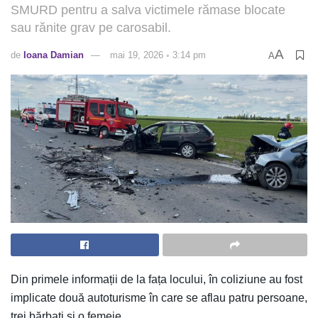
SMURD pentru a salva victimele rămase blocate
sau rănite grav pe carosabil.
A
de
Ioana Damian
mai 19, 2026 ◦ 3:14 pm
A
Din primele informații de la fața locului, în coliziune au fost
implicate două autoturisme în care se aflau patru persoane,
trei bărbați și o femeie.