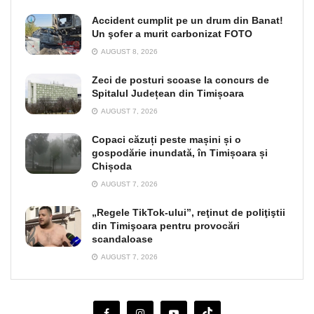
Accident cumplit pe un drum din Banat!
Un şofer a murit carbonizat FOTO
AUGUST 8, 2026
Zeci de posturi scoase la concurs de
Spitalul Județean din Timișoara
AUGUST 7, 2026
Copaci căzuți peste mașini și o
gospodărie inundată, în Timișoara și
Chișoda
AUGUST 7, 2026
„Regele TikTok-ului”, reţinut de poliţiştii
din Timişoara pentru provocări
scandaloase
AUGUST 7, 2026