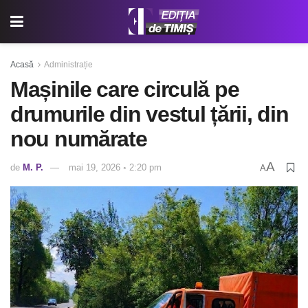
Acasă
Administrație
Mașinile care circulă pe
drumurile din vestul țării, din
nou numărate
A
de
M. P.
mai 19, 2026 ◦ 2:20 pm
A