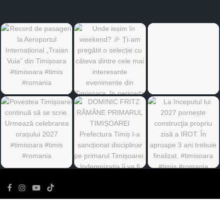
©
Ediția de Timiș
- Toate drepturile rezervate