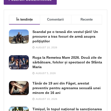
În tendințe
Comentarii
Recente
Scandal pe o terasă din vestul ţării! Un
procuror a tras focuri de armă asupra
poliţiştilor
AUGUST 10, 2026
Ruga la Remetea Mare 2026. Două zile de
sărbătoare, folclor și spectacol de Sfânta
Maria
AUGUST 5, 2026
Tânăr de 19 ani din Făget, arestat
preventiv pentru agresarea sexuală unei
minore de 16 ani
AUGUST 10, 2026
Timișul, în topul național la sancționarea