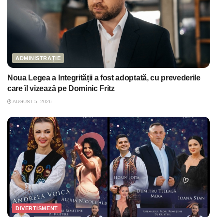
ADMINISTRAȚIE
Noua Legea a Integrității a fost adoptată, cu prevederile
care îl vizează pe Dominic Fritz
AUGUST 5, 2026
DIVERTISMENT