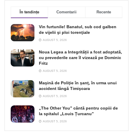
În tendințe
Comentarii
Recente
Vin furtunile! Banatul, sub cod galben
de vijelii şi ploi torenţiale
AUGUST 5, 2026
Noua Legea a Integrității a fost adoptată,
cu prevederile care îl vizează pe Dominic
Fritz
AUGUST 5, 2026
Maşină de Poliţie în şanţ, în urma unui
accident lângă Timişoara
AUGUST 5, 2026
„The Other You” cântă pentru copiii de
la spitalul „Louis Țurcanu”
AUGUST 5, 2026