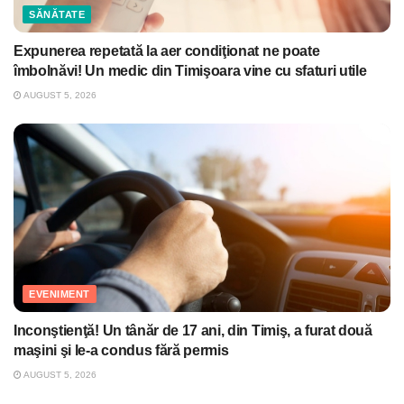
SĂNĂTATE
Expunerea repetată la aer condiţionat ne poate
îmbolnăvi! Un medic din Timişoara vine cu sfaturi utile
AUGUST 5, 2026
EVENIMENT
Inconştienţă! Un tânăr de 17 ani, din Timiş, a furat două
maşini şi le-a condus fără permis
AUGUST 5, 2026