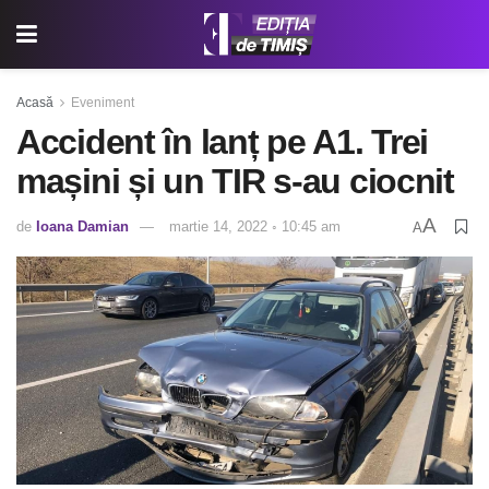
Acasă
Eveniment
Accident în lanț pe A1. Trei
mașini și un TIR s-au ciocnit
A
de
Ioana Damian
martie 14, 2022 ◦ 10:45 am
A