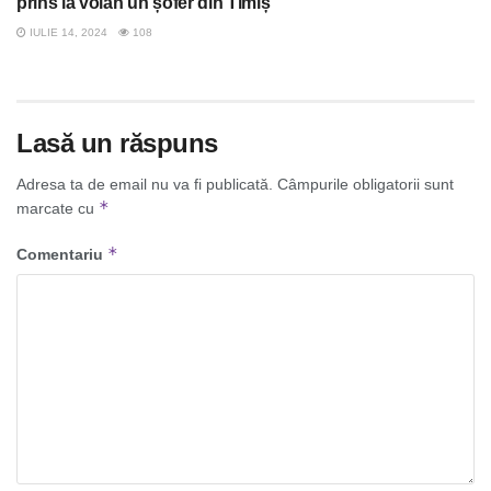
prins la volan un șofer din Timiș
IULIE 14, 2024
108
Lasă un răspuns
Adresa ta de email nu va fi publicată.
Câmpurile obligatorii sunt
*
marcate cu
*
Comentariu