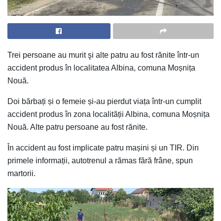
Trei persoane au murit şi alte patru au fost rănite într-un
accident produs în localitatea Albina, comuna Moșnița
Nouă.
Doi bărbați și o femeie și-au pierdut viața într-un cumplit
accident produs în zona localității Albina, comuna Moșnița
Nouă. Alte patru persoane au fost rănite.
În accident au fost implicate patru mașini și un TIR. Din
primele informații, autotrenul a rămas fără frâne, spun
martorii.