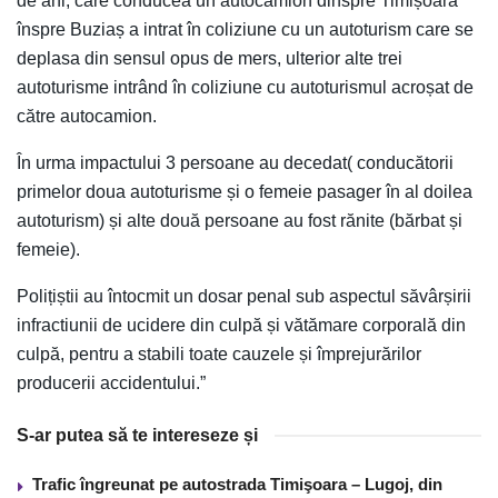
de ani, care conducea un autocamion dinspre Timișoara
înspre Buziaș a intrat în coliziune cu un autoturism care se
deplasa din sensul opus de mers, ulterior alte trei
autoturisme intrând în coliziune cu autoturismul acroșat de
către autocamion.
În urma impactului 3 persoane au decedat( conducătorii
primelor doua autoturisme și o femeie pasager în al doilea
autoturism) și alte două persoane au fost rănite (bărbat și
femeie).
Polițiștii au întocmit un dosar penal sub aspectul săvârșirii
infractiunii de ucidere din culpă și vătămare corporală din
culpă, pentru a stabili toate cauzele și împrejurărilor
producerii accidentului.”
S-ar putea să te intereseze și
Trafic îngreunat pe autostrada Timişoara – Lugoj, din