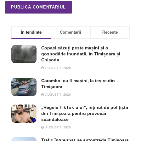
În tendințe
Comentarii
Recente
Copaci căzuți peste mașini și o
gospodărie inundată, în Timișoara și
Chișoda
AUGUST 7, 2026
Carambol cu 4 mașini, la ieșire din
Timișoara
AUGUST 7, 2026
„Regele TikTok-ului”, reţinut de poliţiştii
din Timişoara pentru provocări
scandaloase
AUGUST 7, 2026
Trafic îngreunat pe autostrada Timişoara