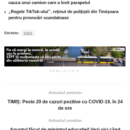
cauza unui camion care a lovit parapetul
„Regele TikTok-ului”, reţinut de poliţiştii din Timişoara
pentru provocări scandaloase
Etichete:
timis
PUBLICITATE
Articolul anterior
TIMIȘ: Peste 20 de cazuri pozitive cu COVID-19, în 24
de ore
Articolul următor
Anunțul făcut de ministrul educației! Vezi aici când