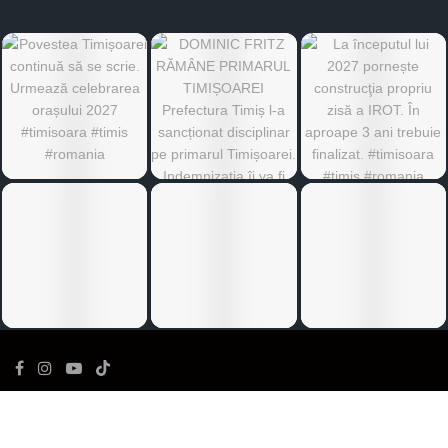
©
Ediția de Timiș
- Toate drepturile rezervate