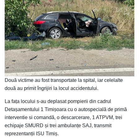
Două victime au fost transportate la spital, iar celelalte
două au primit îngrijiri la locul accidentului.
La fața locului s-au deplasat pompierii din cadrul
Detașamentului 1 Timișoara cu o autospecială de primă
interventie si comandă, o descarcerare, 1 ATPVM, trei
echipaje SMURD și trei ambulanțe SAJ, transmit
reprezentanții ISU Timiș.