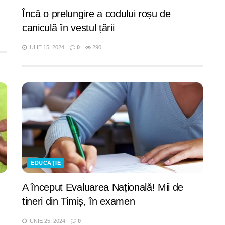
Încă o prelungire a codului roșu de
caniculă în vestul țării
IULIE 15, 2024
0
290
EDUCAȚIE
A început Evaluarea Națională! Mii de
tineri din Timiș, în examen
IUNIE 25, 2024
0