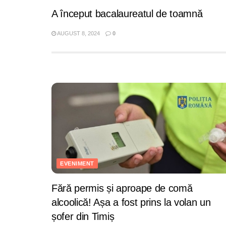
A început bacalaureatul de toamnă
AUGUST 8, 2024
0
EVENIMENT
Fără permis și aproape de comă
alcoolică! Așa a fost prins la volan un
șofer din Timiș