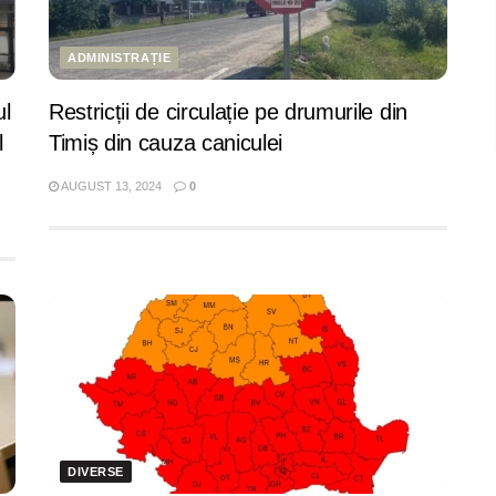
ADMINISTRAȚIE
ul
Restricții de circulație pe drumurile din
l
Timiș din cauza caniculei
AUGUST 13, 2024
0
DIVERSE