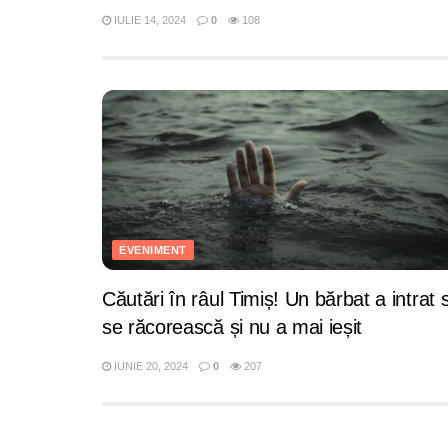
IULIE 14, 2024
0
108
EVENIMENT
Căutări în râul Timiș! Un bărbat a intrat 
se răcorească și nu a mai ieșit
IUNIE 20, 2024
0
207