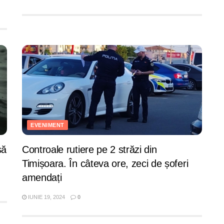
EVENIMENT
să
Controale rutiere pe 2 străzi din
Timișoara. În câteva ore, zeci de șoferi
amendați
IUNIE 19, 2024
0