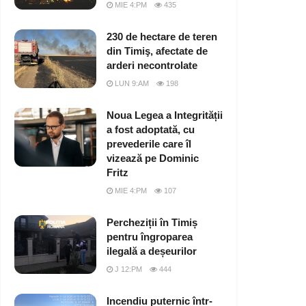
MIE 4:PM
435
230 de hectare de teren
din Timiş, afectate de
arderi necontrolate
LUN 9:AM
198
Noua Legea a Integrității
a fost adoptată, cu
prevederile care îl
vizează pe Dominic
Fritz
MIE 4:PM
107
Percheziții în Timiș
pentru îngroparea
ilegală a deșeurilor
J 12:PM
444
Incendiu puternic într-