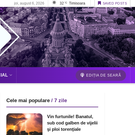
joi, august 6, 2026
32
Timisoara
°C
SAVED POSTS
IAL
EDIȚIA DE SEARĂ
Cele mai populare
/ 7 zile
Vin furtunile! Banatul,
sub cod galben de vijelii
şi ploi torenţiale