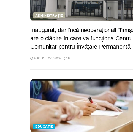
ADMINISTRAȚIE
Inaugurat, dar încă neoperațional! Timiș
are o clădire în care va funcționa Centru
Comunitar pentru Învățare Permanentă
AUGUST 27, 2024
0
EDUCAȚIE