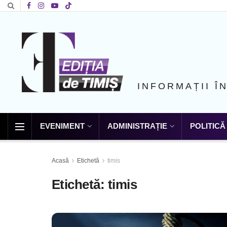
INFORMAȚII Î
EVENIMENT
ADMINISTRAȚIE
POLITICĂ
Acasă
Etichetă
timis
Etichetă:
timis