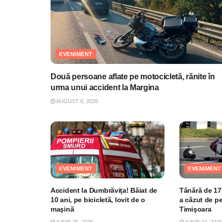
EVENIMENT
Două persoane aflate pe motocicletă, rănite în
urma unui accident la Margina
AUGUST 6, 2026
EVENIMENT
EVENIMENT
Accident la Dumbrăviţa! Băiat de
Tânără de 17 
10 ani, pe bicicletă, lovit de o
a căzut de pe
maşină
Timişoara
IUNIE 25, 2026
IUNIE 24, 2026