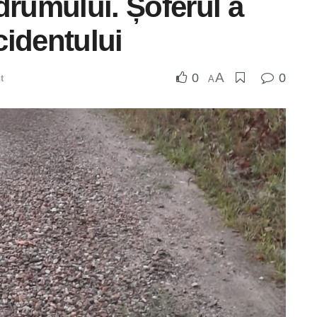
drumului. Șoferul a
cidentului
A
0
0
t
A