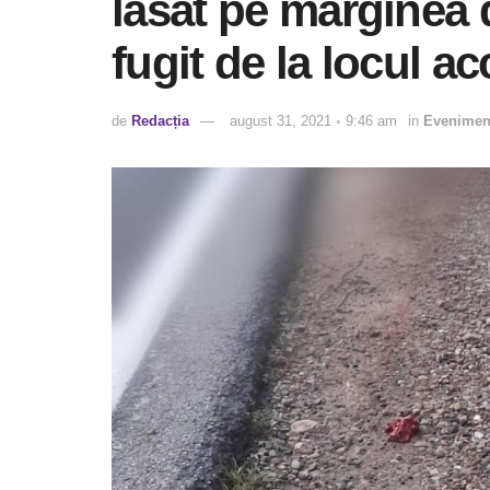
lăsat pe marginea 
fugit de la locul ac
de
Redacția
august 31, 2021 ◦ 9:46 am
in
Evenimen