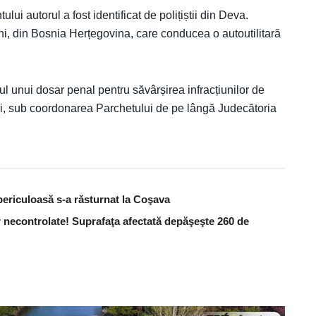
i autorul a fost identificat de polițiștii din Deva.
ni, din Bosnia Herțegovina, care conducea o autoutilitară
drul unui dosar penal pentru săvârșirea infracțiunilor de
lui, sub coordonarea Parchetului de pe lângă Judecătoria
periculoasă s-a răsturnat la Coşava
 necontrolate! Suprafaţa afectată depăşeşte 260 de