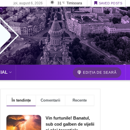
joi, august 6, 2026
31
Timisoara
°C
SAVED POSTS
IAL
EDIȚIA DE SEARĂ
În tendințe
Comentarii
Recente
Vin furtunile! Banatul,
sub cod galben de vijelii