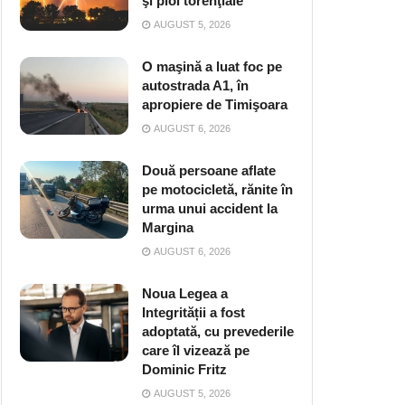
şi ploi torenţiale
AUGUST 5, 2026
O maşină a luat foc pe
autostrada A1, în
apropiere de Timişoara
AUGUST 6, 2026
Două persoane aflate
pe motocicletă, rănite în
urma unui accident la
Margina
AUGUST 6, 2026
Noua Legea a
Integrității a fost
adoptată, cu prevederile
care îl vizează pe
Dominic Fritz
AUGUST 5, 2026