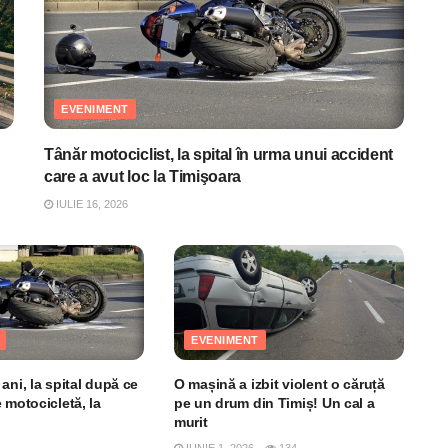
EVENIMENT
Tânăr motociclist, la spital în urma unui accident
care a avut loc la Timişoara
IULIE 16, 2026
EVENIMENT
ani, la spital după ce
O mașină a izbit violent o căruță
 motocicletă, la
pe un drum din Timiș! Un cal a
murit
IUNIE 1, 2026
134