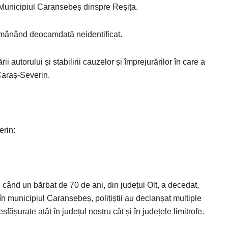
 Municipiul Caransebeș dinspre Reșița.
rămânând deocamdată neidentificat.
ii autorului și stabilirii cauzelor și împrejurărilor în care a
 Caraș-Severin.
erin:
 când un bărbat de 70 de ani, din județul Olt, a decedat,
 în municipiul Caransebeș, polițiștii au declanșat multiple
desfășurate atât în județul nostru cât și în județele limitrofe.