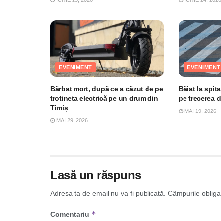
EVENIMENT
EVENIMENT
Bărbat mort, după ce a căzut de pe
Băiat la spita
trotineta electrică pe un drum din
pe trecerea d
Timiș
MAI 19, 2026
MAI 29, 2026
Lasă un răspuns
Adresa ta de email nu va fi publicată.
Câmpurile obliga
*
Comentariu