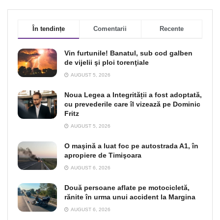
În tendințe
Comentarii
Recente
Vin furtunile! Banatul, sub cod galben
de vijelii şi ploi torenţiale
AUGUST 5, 2026
Noua Legea a Integrității a fost adoptată,
cu prevederile care îl vizează pe Dominic
Fritz
AUGUST 5, 2026
O maşină a luat foc pe autostrada A1, în
apropiere de Timişoara
AUGUST 6, 2026
Două persoane aflate pe motocicletă,
rănite în urma unui accident la Margina
AUGUST 6, 2026