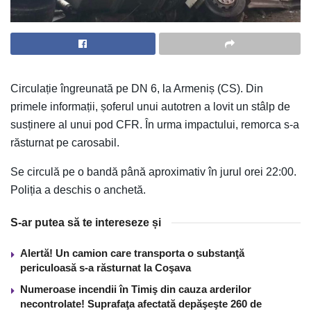
Circulație îngreunată pe DN 6, la Armeniș (CS). Din
primele informații, șoferul unui autotren a lovit un stâlp de
susținere al unui pod CFR. În urma impactului, remorca s-a
răsturnat pe carosabil.
Se circulă pe o bandă până aproximativ în jurul orei 22:00.
Poliția a deschis o anchetă.
S-ar putea să te intereseze și
Alertă! Un camion care transporta o substanţă
periculoasă s-a răsturnat la Coşava
Numeroase incendii în Timiş din cauza arderilor
necontrolate! Suprafaţa afectată depăşeşte 260 de