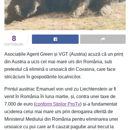
8
DISTRIBUIRI
Asociațiile Agent Green și VGT (Austria) acuză că un prinț
din Austria a ucis cel mai mare urs din România, sub
pretextul că elimină o ursoaică din Covasna, care face
stricăciuni în gospodăriile localnicilor.
Prințul austriac Emanuel von und zu Liechtenstein ar fi
venit în România în luna martie, și, contra unei taxe de
7.000 de euro (
conform Știrilor ProTv
) și-a fundamentat
uciderea celui mai mare urs prin derogarea oferită de
Ministerul Mediului din România pentru eliminarea unei
ursoaice cu pui care ar fi cauzat pagube anul trecut la