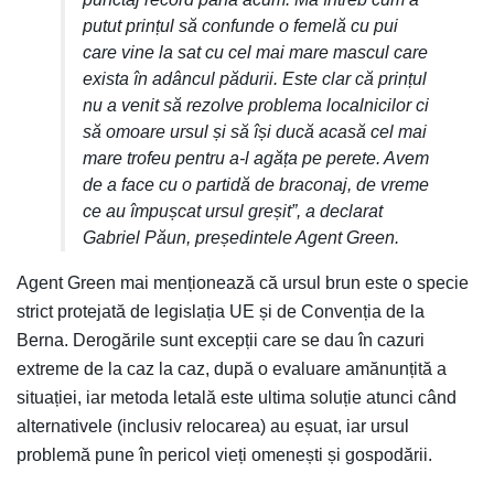
putut prințul să confunde o femelă cu pui
care vine la sat cu cel mai mare mascul care
exista în adâncul pădurii. Este clar că prințul
nu a venit să rezolve problema localnicilor ci
să omoare ursul și să își ducă acasă cel mai
mare trofeu pentru a-l agăța pe perete. Avem
de a face cu o partidă de braconaj, de vreme
ce au împușcat ursul greșit”, a declarat
Gabriel Păun, președintele Agent Green.
Agent Green mai menționează că ursul brun este o specie
strict protejată de legislația UE și de Convenția de la
Berna. Derogările sunt excepții care se dau în cazuri
extreme de la caz la caz, după o evaluare amănunțită a
situației, iar metoda letală este ultima soluție atunci când
alternativele (inclusiv relocarea) au eșuat, iar ursul
problemă pune în pericol vieți omenești și gospodării.