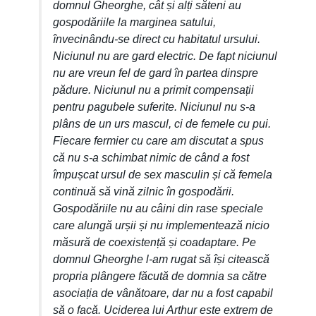
domnul Gheorghe, cât și alți săteni au
gospodăriile la marginea satului,
învecinându-se direct cu habitatul ursului.
Niciunul nu are gard electric. De fapt niciunul
nu are vreun fel de gard în partea dinspre
pădure. Niciunul nu a primit compensații
pentru pagubele suferite. Niciunul nu s-a
plâns de un urs mascul, ci de femele cu pui.
Fiecare fermier cu care am discutat a spus
că nu s-a schimbat nimic de când a fost
împușcat ursul de sex masculin și că femela
continuă să vină zilnic în gospodării.
Gospodăriile nu au câini din rase speciale
care alungă urșii și nu implementează nicio
măsură de coexistență și coadaptare. Pe
domnul Gheorghe l-am rugat să își citească
propria plângere făcută de domnia sa către
asociația de vânătoare, dar nu a fost capabil
să o facă. Uciderea lui Arthur este extrem de