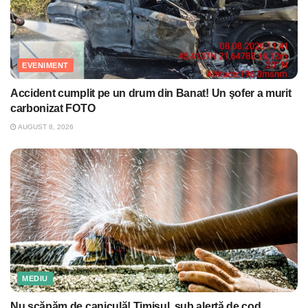
EVENIMENT
Accident cumplit pe un drum din Banat! Un şofer a murit
carbonizat FOTO
AUGUST 8, 2026
MEDIU
Nu scăpăm de caniculă! Timişul, sub alertă de cod