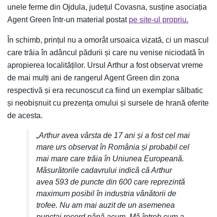
unele ferme din Ojdula, județul Covasna, susține asociația
Agent Green într-un material postat
pe site-ul propriu.
În schimb, prințul nu a omorât ursoaica vizată, ci un mascul
care trăia în adâncul pădurii și care nu venise niciodată în
apropierea localităților. Ursul Arthur a fost observat vreme
de mai mulți ani de rangerul Agent Green din zona
respectivă și era recunoscut ca fiind un exemplar sălbatic
și neobișnuit cu prezența omului și sursele de hrană oferite
de acesta.
„Arthur avea vârsta de 17 ani și a fost cel mai
mare urs observat în România și probabil cel
mai mare care trăia în Uniunea Europeană.
Măsurătorile cadavrului indică că Arthur
avea 593 de puncte din 600 care reprezintă
maximum posibil în industria vânătorii de
trofee. Nu am mai auzit de un asemenea
punctaj record până acum. Mă întreb cum a