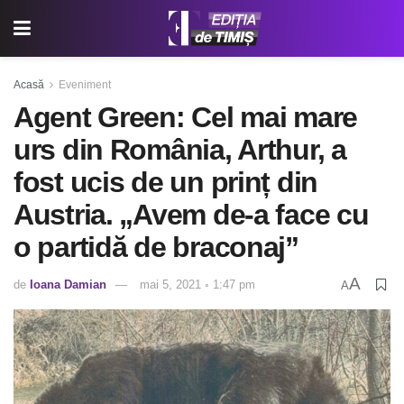
Acasă
Eveniment
Agent Green: Cel mai mare
urs din România, Arthur, a
fost ucis de un prinț din
Austria. „Avem de-a face cu
o partidă de braconaj”
A
de
Ioana Damian
mai 5, 2021 ◦ 1:47 pm
A