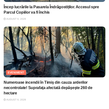
Încep lucrările la Pasarela Îndrăgostiților. Accesul spre
Parcul Copiilor va fi închis
AUGUST 6, 2026
EVENIMENT
Numeroase incendii în Timiş din cauza arderilor
necontrolate! Suprafaţa afectată depăşeşte 260 de
hectare
AUGUST 6, 2026