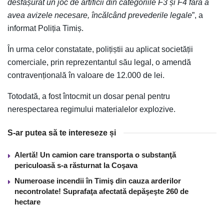
desfășurat un joc de artificii din categoriile F3 și F4 fără a
avea avizele necesare, încălcând prevederile legale
”, a
informat Poliția Timiș.
În urma celor constatate, polițiștii au aplicat societății
comerciale, prin reprezentantul său legal, o amendă
contravențională în valoare de 12.000 de lei.
Totodată, a fost întocmit un dosar penal pentru
nerespectarea regimului materialelor explozive.
S-ar putea să te intereseze și
Alertă! Un camion care transporta o substanţă
periculoasă s-a răsturnat la Coşava
Numeroase incendii în Timiş din cauza arderilor
necontrolate! Suprafaţa afectată depăşeşte 260 de
hectare