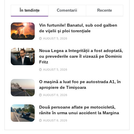
În tendințe
Comentarii
Recente
Vin furtunile! Banatul, sub cod galben
de vijelii şi ploi torenţiale
AUGUST 5, 2026
Noua Legea a Integrității a fost adoptată,
cu prevederile care îl vizează pe Dominic
Fritz
AUGUST 5, 2026
O maşină a luat foc pe autostrada A1, în
apropiere de Timişoara
AUGUST 6, 2026
Două persoane aflate pe motocicletă,
rănite în urma unui accident la Margina
AUGUST 6, 2026