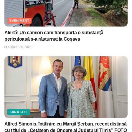
EVENIMENT
Alertă! Un camion care transporta o substanţă
periculoasă s-a răsturnat la Coşava
AUGUST 6, 2026
SĂNĂTATE
Alfred Simonis, întâlnire cu Margit Şerban, recent distinsă
cu titlul de „Cetățean de Onoare al Județului Timiș” FOTO