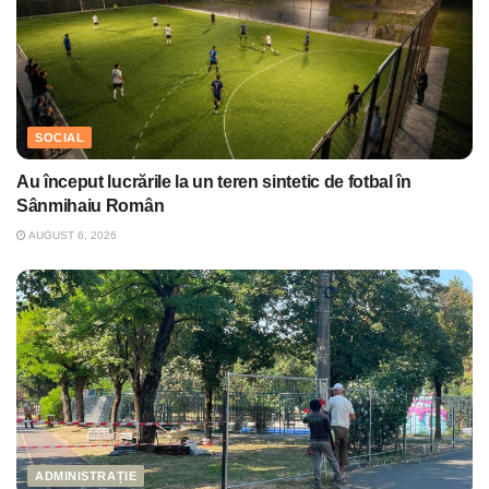
SOCIAL
Au început lucrările la un teren sintetic de fotbal în
Sânmihaiu Român
AUGUST 6, 2026
ADMINISTRAȚIE