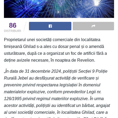
86
DISTRIBUIRI
Proprietarul unei societăți comerciale din localitatea
timișeană Ghilad s-a ales cu dosar penal și o amendă
usturătoare, după ce a organizat un foc de artificii fără a
deține avizele necesare, în noaptea de Revelion.
„
În data de 31 decembrie 2024, polițiștii Secției 9 Poliție
Rurală Jebel au desfășurat activități de verificare și
prevenire privind respectarea legislației în domeniul
materialelor explozive, conform prevederilor Legii nr.
126/1995 privind regimul materiilor explozive. În urma
acestor activități, polițiștii au identificat un bărbat, angajat
al unei societăți comerciale, în localitatea Ghilad, care a