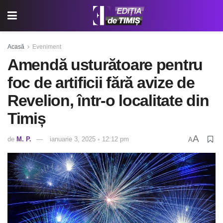
Acasă
Eveniment
Amendă usturătoare pentru
foc de artificii fără avize de
Revelion, într-o localitate din
Timiș
A
de
M. P.
ianuarie 3, 2025 ◦ 12:12 pm
A