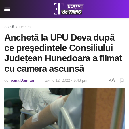
Acasă
Eveniment
Anchetă la UPU Deva după
ce președintele Consiliului
Județean Hunedoara a filmat
cu camera ascunsă
A
de
Ioana Damian
aprilie 12, 2022 ◦ 5:43 pm
A