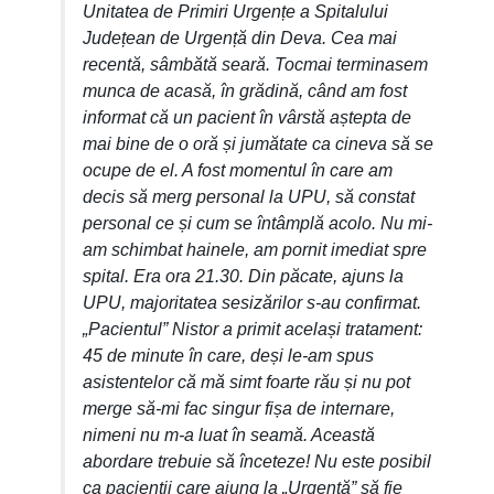
Unitatea de Primiri Urgențe a Spitalului
Județean de Urgență din Deva. Cea mai
recentă, sâmbătă seară. Tocmai terminasem
munca de acasă, în grădină, când am fost
informat că un pacient în vârstă aștepta de
mai bine de o oră și jumătate ca cineva să se
ocupe de el. A fost momentul în care am
decis să merg personal la UPU, să constat
personal ce și cum se întâmplă acolo. Nu mi-
am schimbat hainele, am pornit imediat spre
spital. Era ora 21.30. Din păcate, ajuns la
UPU, majoritatea sesizărilor s-au confirmat.
„Pacientul” Nistor a primit același tratament:
45 de minute în care, deși le-am spus
asistentelor că mă simt foarte rău și nu pot
merge să-mi fac singur fișa de internare,
nimeni nu m-a luat în seamă. Această
abordare trebuie să înceteze! Nu este posibil
ca pacienții care ajung la „Urgență” să fie