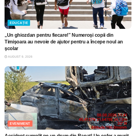
EDUCAȚIE
„Un ghiozdan pentru fiecare!” Numeroşi copii din
Timişoara au nevoie de ajutor pentru a începe noul an
şcolar
AUGUST 9, 2026
EVENIMENT
Accident cumplit pe un drum din Banat! Un şofer a murit