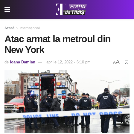
Acasă
Internațional
Atac armat la metroul din
New York
A
de
Ioana Damian
aprilie 12, 2022 ◦ 6:10 pm
A