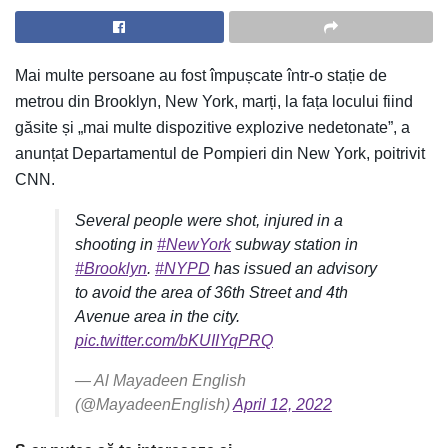
Mai multe persoane au fost împușcate într-o stație de
metrou din Brooklyn, New York, marți, la fața locului fiind
găsite și „mai multe dispozitive explozive nedetonate”, a
anunțat Departamentul de Pompieri din New York, poitrivit
CNN.
Several people were shot, injured in a
shooting in
#NewYork
subway station in
#Brooklyn
.
#NYPD
has issued an advisory
to avoid the area of 36th Street and 4th
Avenue area in the city.
pic.twitter.com/bKUIIYqPRQ
— Al Mayadeen English
(@MayadeenEnglish)
April 12, 2022