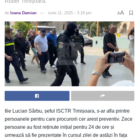
Rutier Timișoara.
A
de
Ioana Damian
iunie 11, 2025 ◦ 3:18 pm
A
Ilie Lucian Sârbu, șeful ISCTR Timișoara, s-ar afla printre
persoanele pentru care procurorii cer arest preventiv. Zece
persoane au fost reținute inițial pentru 24 de ore și
urmează să fie prezentate în cursul zilei de astăzi în fața