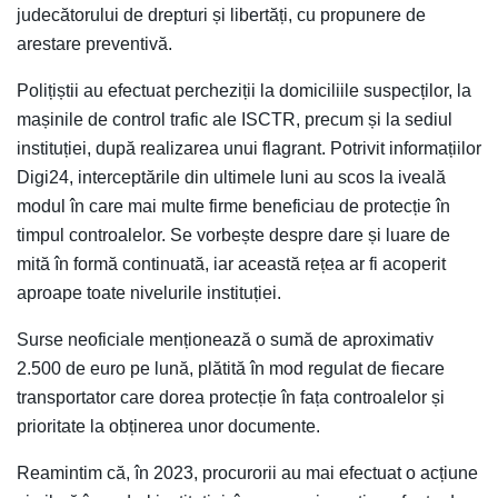
judecătorului de drepturi și libertăți, cu propunere de
arestare preventivă.
Polițiștii au efectuat percheziții la domiciliile suspecților, la
mașinile de control trafic ale ISCTR, precum și la sediul
instituției, după realizarea unui flagrant. Potrivit informațiilor
Digi24, interceptările din ultimele luni au scos la iveală
modul în care mai multe firme beneficiau de protecție în
timpul controalelor. Se vorbește despre dare și luare de
mită în formă continuată, iar această rețea ar fi acoperit
aproape toate nivelurile instituției.
Surse neoficiale menționează o sumă de aproximativ
2.500 de euro pe lună, plătită în mod regulat de fiecare
transportator care dorea protecție în fața controalelor și
prioritate la obținerea unor documente.
Reamintim că, în 2023, procurorii au mai efectuat o acțiune