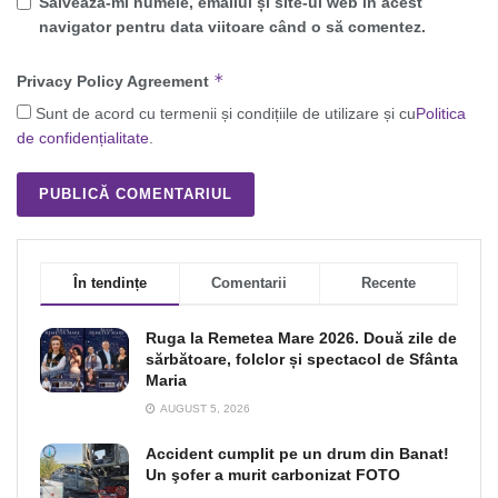
Salvează-mi numele, emailul și site-ul web în acest
navigator pentru data viitoare când o să comentez.
*
Privacy Policy Agreement
Sunt de acord cu termenii și condițiile de utilizare și cu
Politica
de confidențialitate
.
În tendințe
Comentarii
Recente
Ruga la Remetea Mare 2026. Două zile de
sărbătoare, folclor și spectacol de Sfânta
Maria
AUGUST 5, 2026
Accident cumplit pe un drum din Banat!
Un şofer a murit carbonizat FOTO