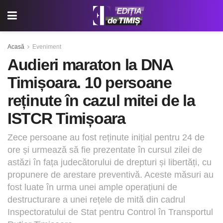
Acasă
Eveniment
Audieri maraton la DNA
Timișoara. 10 persoane
reținute în cazul mitei de la
ISTCR Timișoara
Zece persoane au fost reținute inițial pentru 24 de
ore și urmează să fie prezentate în cursul zilei de
astăzi în fața judecătorului de drepturi și libertăți, cu
propunere de arestare preventivă. Aceste măsuri au
fost luate în urma unei ample operațiuni de
destructurare a unei rețele de mită din cadrul
Inspectoratului de Stat pentru Control în Transportul