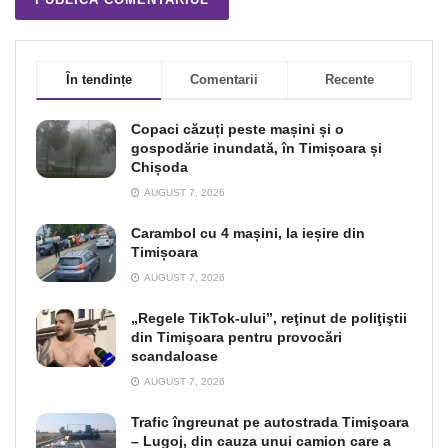
În tendințe
Comentarii
Recente
Copaci căzuți peste mașini și o
gospodărie inundată, în Timișoara și
Chișoda
AUGUST 7, 2026
Carambol cu 4 mașini, la ieșire din
Timișoara
AUGUST 7, 2026
„Regele TikTok-ului”, reţinut de poliţiştii
din Timişoara pentru provocări
scandaloase
AUGUST 7, 2026
Trafic îngreunat pe autostrada Timişoara
– Lugoj, din cauza unui camion care a