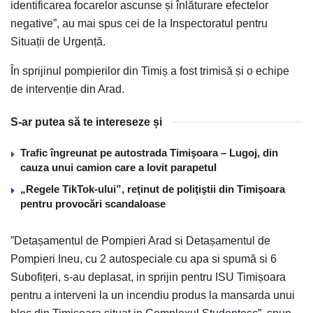
identificarea focarelor ascunse și înlăturare efectelor
negative”, au mai spus cei de la Inspectoratul pentru
Situații de Urgență.
În sprijinul pompierilor din Timiș a fost trimisă și o echipe
de intervenție din Arad.
S-ar putea să te intereseze și
Trafic îngreunat pe autostrada Timişoara – Lugoj, din
cauza unui camion care a lovit parapetul
„Regele TikTok-ului”, reţinut de poliţiştii din Timişoara
pentru provocări scandaloase
”Detașamentul de Pompieri Arad si Detașamentul de
Pompieri Ineu, cu 2 autospeciale cu apa si spumă si 6
Subofițeri, s-au deplasat, in sprijin pentru ISU Timișoara
pentru a interveni la un incendiu produs la mansarda unui