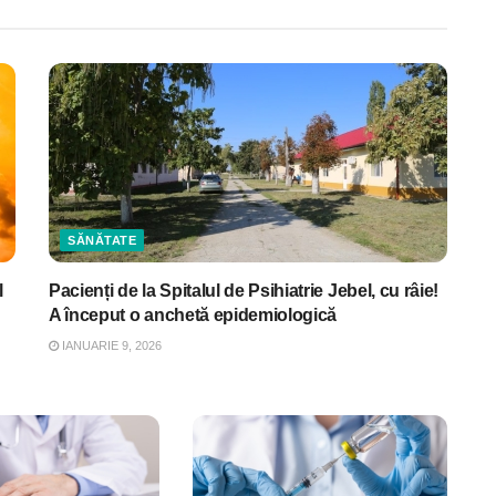
SĂNĂTATE
l
Pacienți de la Spitalul de Psihiatrie Jebel, cu râie!
A început o anchetă epidemiologică
IANUARIE 9, 2026