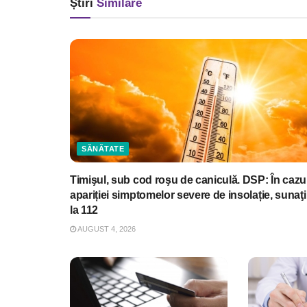
Știri
Similare
SĂNĂTATE
Timişul, sub cod roşu de caniculă. DSP: În cazu
apariției simptomelor severe de insolație, sunaţi
la 112
AUGUST 4, 2026