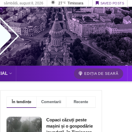
sâmbătă, august 8, 2026
27
Timisoara
°C
SAVED POSTS
IAL
EDIȚIA DE SEARĂ
În tendințe
Comentarii
Recente
Copaci căzuți peste
mașini și o gospodărie