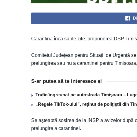
Di
Carantină încă șapte zile, propunerea DSP Timiș
Comitetul Județean pentru Situații de Urgență se 
prelungirea sau nu a carantinei pentru Timișoara
S-ar putea să te intereseze și
Trafic îngreunat pe autostrada Timişoara – Lugo
„Regele TikTok-ului”, reţinut de poliţiştii din 
Se așteaptă sosirea de la INSP a avizelor după c
prelungire a carantinei.