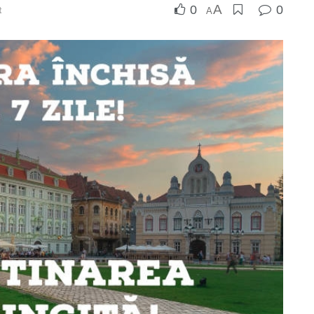
A
0
0
t
A