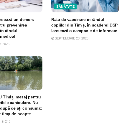
SĂNĂTATE
ansează un demers
Rata de vaccinare în rândul
tru prevenirea
copiilor din Timiș, în scădere! DSP
în rândul
lansează o campanie de informare
 medical
SEPTEMBRIE 23, 2025
, 2025
U Timiș, mesaj pentru
zilele caniculare: Nu
ă după ce ați consumat
e timp de noapte
248