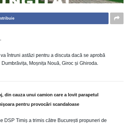
stribuie
.
va întruni astăzi pentru a discuta dacă se aprobă
, Dumbrăvița, Moșnița Nouă, Giroc și Ghiroda.
j, din cauza unui camion care a lovit parapetul
Timişoara pentru provocări scandaloase
e DSP Timiș a trimis către București propuneri de