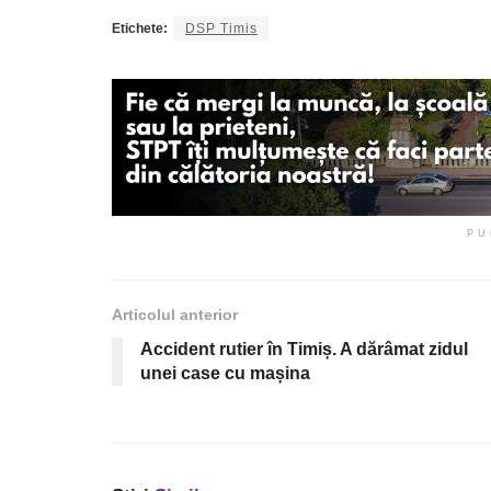
Etichete:
DSP Timis
PU
Articolul anterior
Accident rutier în Timiș. A dărâmat zidul
unei case cu mașina