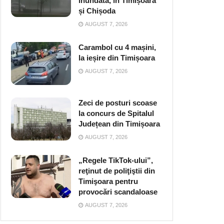
inundată, în Timișoara
și Chișoda
AUGUST 7, 2026
Carambol cu 4 mașini,
la ieșire din Timișoara
AUGUST 7, 2026
Zeci de posturi scoase
la concurs de Spitalul
Județean din Timișoara
AUGUST 7, 2026
„Regele TikTok-ului”,
reţinut de poliţiştii din
Timişoara pentru
provocări scandaloase
AUGUST 7, 2026