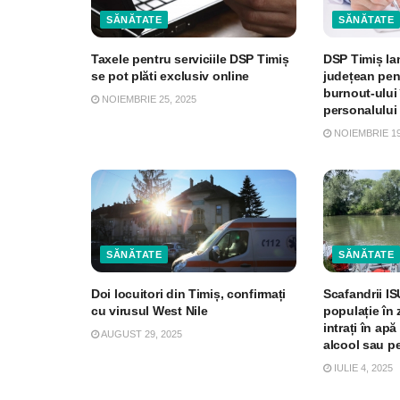
SĂNĂTATE
SĂNĂTATE
Taxele pentru serviciile DSP Timiș
DSP Timiș l
se pot plăti exclusiv online
județean pen
burnout-ului 
NOIEMBRIE 25, 2025
personalului
NOIEMBRIE 19
SĂNĂTATE
SĂNĂTATE
Doi locuitori din Timiș, confirmați
Scafandrii IS
cu virusul West Nile
populație în 
intrați în ap
AUGUST 29, 2025
alcool sau p
IULIE 4, 2025