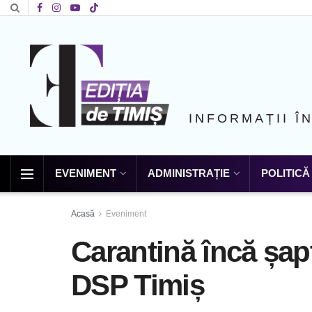
INFORMAȚII Î
EVENIMENT
ADMINISTRAȚIE
POLITICĂ
Acasă
Eveniment
Carantină încă șap
DSP Timiș