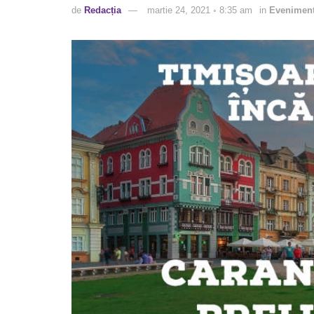
de
Redacția
martie 24, 2021 ◦ 8:35 am
in
Evenimen