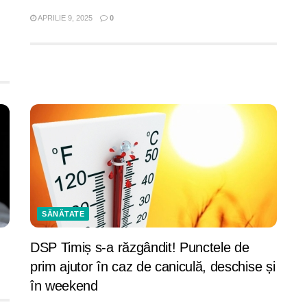
APRILIE 9, 2025
0
SĂNĂTATE
DSP Timiș s-a răzgândit! Punctele de
prim ajutor în caz de caniculă, deschise și
în weekend