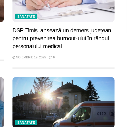
SĂNĂTATE
t
DSP Timiș lansează un demers județean
pentru prevenirea burnout-ului în rândul
personalului medical
NOIEMBRIE 19, 2025
0
SĂNĂTATE