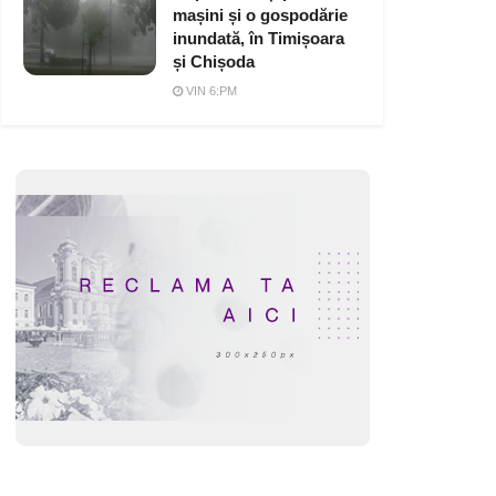
mașini și o gospodărie
inundată, în Timișoara
și Chișoda
VIN 6:PM