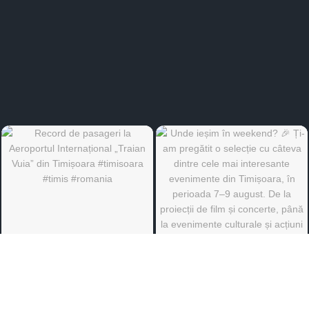
©
Ediția de Timiș
- Toate drepturile rezervate