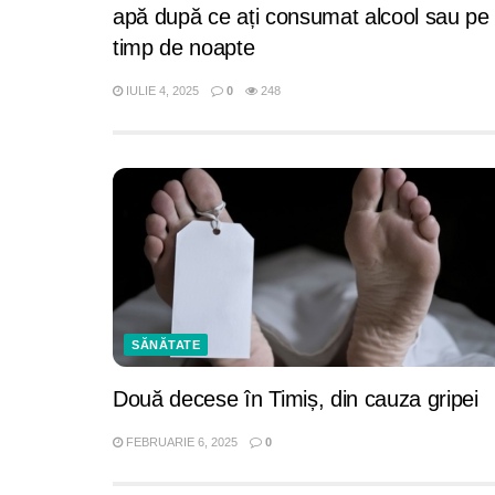
apă după ce ați consumat alcool sau pe
timp de noapte
IULIE 4, 2025
0
248
SĂNĂTATE
Două decese în Timiș, din cauza gripei
FEBRUARIE 6, 2025
0