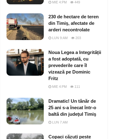
MIE 4:PM
449
230 de hectare de teren
din Timiş, afectate de
arderi necontrolate
LUN 9:AM
203
Noua Legea a Integrității
a fost adoptată, cu
prevederile care îl
vizează pe Dominic
Fritz
MIE 4:PM
111
Dramatic! Un tânăr de
25 ani s-a înecat într-o
baltă din judeţul Timiş
LUN 7:AM
Copaci căzuți peste