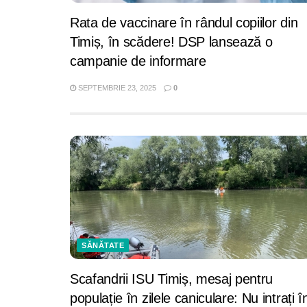
Rata de vaccinare în rândul copiilor din
Timiș, în scădere! DSP lansează o
campanie de informare
SEPTEMBRIE 23, 2025
0
SĂNĂTATE
Scafandrii ISU Timiș, mesaj pentru
populație în zilele caniculare: Nu intrați î