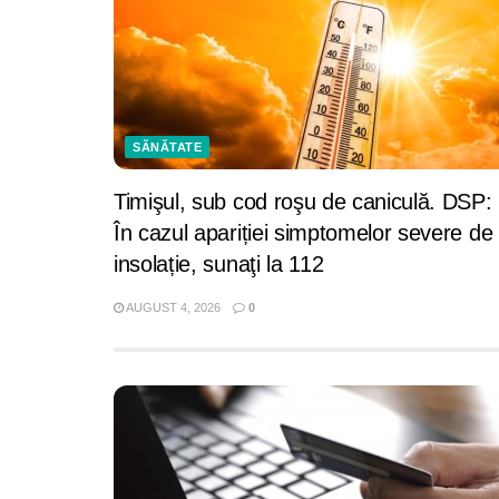
SĂNĂTATE
Timişul, sub cod roşu de caniculă. DSP:
În cazul apariției simptomelor severe de
insolație, sunaţi la 112
AUGUST 4, 2026
0