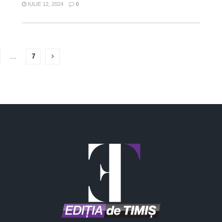
IULIE 12, 2024
0
…
7