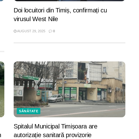
Doi locuitori din Timiș, confirmați cu
virusul West Nile
AUGUST 29, 2025
0
SĂNĂTATE
Spitalul Municipal Timișoara are
n
autorizație sanitară provizorie