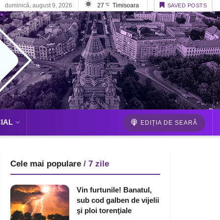
duminică, august 9, 2026
27
Timisoara
°C
SAVED POSTS
IAL
EDIȚIA DE SEARĂ
Cele mai populare
/ 7 zile
Vin furtunile! Banatul,
sub cod galben de vijelii
şi ploi torenţiale