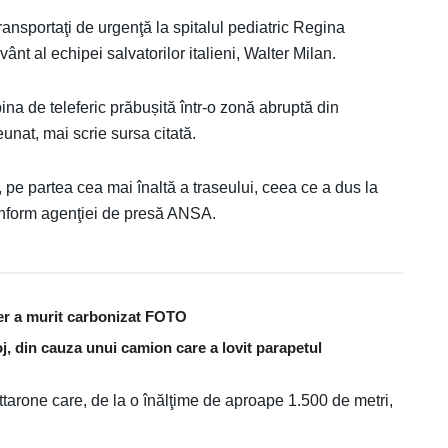
 transportaţi de urgenţă la spitalul pediatric Regina
ânt al echipei salvatorilor italieni, Walter Milan.
ina de teleferic prăbușită într-o zonă abruptă din
eunat, mai scrie sursa citată.
, pe partea cea mai înaltă a traseului, ceea ce a dus la
onform agenţiei de presă ANSA.
er a murit carbonizat FOTO
j, din cauza unui camion care a lovit parapetul
tarone care, de la o înălţime de aproape 1.500 de metri,