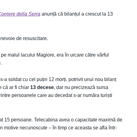
orriere della Serra
anunță că bilanțul a crescut la 13
t nevoie de resuscitare.
pe malul lacului Magiore, era în urcare către vârful
.
s-a soldat cu cel puțin 12 morți, potrivit unui nou bilanț
 că ar fi chiar
13 decese
, dar nu precizează sursa
 Printre persoanele care au decedat s-ar număra turiști
i aflat 15 persoane. Telecabina avea o capacitate maximă de
in motive necunoscute – în timp ce aceasta se afla într-