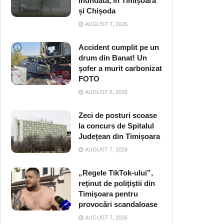
inundată, în Timișoara
și Chișoda
AUGUST 7, 2026
Accident cumplit pe un
drum din Banat! Un
şofer a murit carbonizat
FOTO
AUGUST 8, 2026
Zeci de posturi scoase
la concurs de Spitalul
Județean din Timișoara
AUGUST 7, 2026
„Regele TikTok-ului”,
reţinut de poliţiştii din
Timişoara pentru
provocări scandaloase
AUGUST 7, 2026