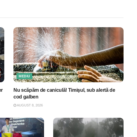
MEDIU
er
Nu scăpăm de caniculă! Timişul, sub alertă de
cod galben
AUGUST 8, 2026