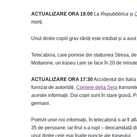
ACTUALIZARE ORA 18:00
La Repubbblica
și
C
morți.
Unul dintre copiii grav răniți este intubat și a avu
Telecabina, care pornise din stațiunea Stresa, de 
Mottarone, un traseu care se face în 20 de minute
ACTUALIZARE ORA 17:30
Accidentul din Italia 
furnizat de autorități.
Corriere della Sera
transmite
acestei informații. Doi copii sunt în stare gravă.
germani.
Potrivit unor noi informații, în telecabină s-ar f
35 de persoane, iar firul s-a rupt – deocamdată d
unul dintre cele mai înalte puncte ale traseului.