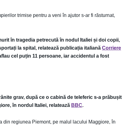
ierilor trimise pentru a veni în ajutor s-ar fi răsturnat,
n tragedia petrecută în nodul Italiei și doi copii,
portați la spital, relatează publicația italiană
Corriere
 aflau cel puțin 11 persoane, iar accidentul a fost
rănite grav, după ce o cabină de teleferic s-a prăbușit
ore, în nordul Italiei, relatează
BBC
.
sa din regiunea Piemont, pe malul lacului Maggiore, în