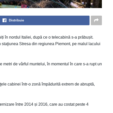
Distribuie
iți în nordul Italiei, după ce o telecabină s-a prăbușit.
 în staţiunea Stresa din regiunea Piemont, pe malul lacului
e metri de vârful muntelui, în momentul în care s-a rupt un
ţele cabinei într-o zonă împădurită extrem de abruptă,
rnizare între 2014 și 2016, care au costat peste 4