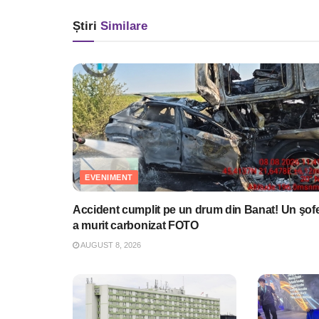
Știri
Similare
EVENIMENT
Accident cumplit pe un drum din Banat! Un şof
a murit carbonizat FOTO
AUGUST 8, 2026