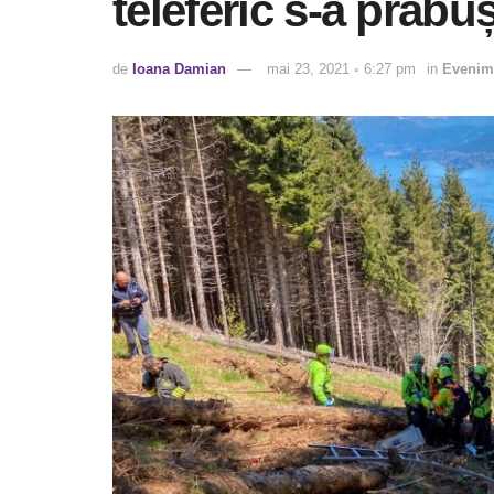
teleferic s-a prăbuș
de
Ioana Damian
mai 23, 2021 ◦ 6:27 pm
in
Evenim