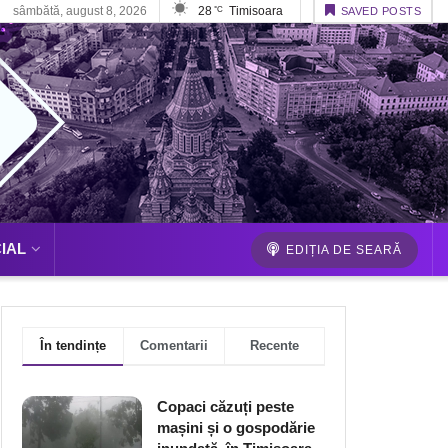
sâmbătă, august 8, 2026
28
Timisoara
°C
SAVED POSTS
IAL
EDIȚIA DE SEARĂ
În tendințe
Comentarii
Recente
Copaci căzuți peste
mașini și o gospodărie