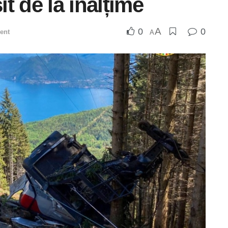
it de la înălțime
A
0
0
ent
A