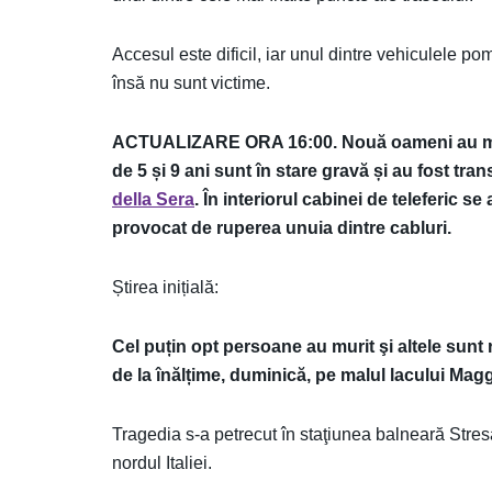
Accesul este dificil, iar unul dintre vehiculele pomp
însă nu sunt victime.
ACTUALIZARE ORA 16:00. Nouă oameni au murit î
de 5 și 9 ani sunt în stare gravă și au fost trans
della Sera
. În interiorul cabinei de teleferic se
provocat de ruperea unuia dintre cabluri.
Știrea inițială:
Cel puțin opt persoane au murit şi altele sunt 
de la înălțime, duminică, pe malul lacului Maggi
Tragedia s-a petrecut în staţiunea balneară Stre
nordul Italiei.