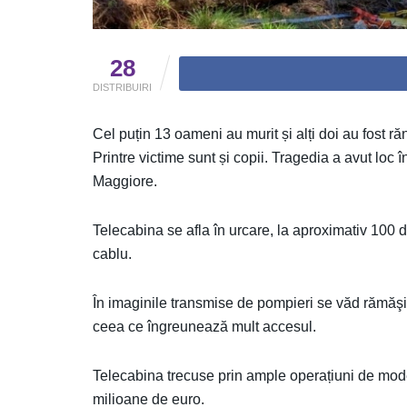
28
DISTRIBUIRI
Cel puțin 13 oameni au murit și alți doi au fost răn
Printre victime sunt și copii. Tragedia a avut loc
Maggiore.
Telecabina se afla în urcare, la aproximativ 100 d
cablu.
În imaginile transmise de pompieri se văd rămăşi
ceea ce îngreunează mult accesul.
Telecabina trecuse prin ample operațiuni de mode
milioane de euro.