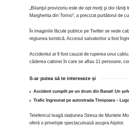
„Bilanţul provizoriu este de opt morţi şi doi răniţi
Margherita din Torino”, a precizat purtătorul de cuv
În imaginile făcute publice pe Twitter se vede cab
regiunea turistică. Accesul salvatorilor a fost îngr
Accidentul ar fi fost cauzat de ruperea unui cablu
căderea cabinei în care se aflau 11 persoane, c
S-ar putea să te intereseze și
Accident cumplit pe un drum din Banat! Un şof
Trafic îngreunat pe autostrada Timişoara – Lugo
Telefericul leagă stațiunea Stresa de Muntele Mot
oferă o privelişte spectaculoasă asupra Alpilor.