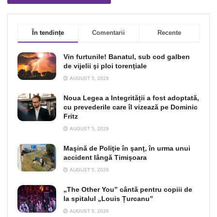
În tendințe
Comentarii
Recente
Vin furtunile! Banatul, sub cod galben
de vijelii şi ploi torenţiale
AUGUST 5, 2026
Noua Legea a Integrității a fost adoptată,
cu prevederile care îl vizează pe Dominic
Fritz
AUGUST 5, 2026
Maşină de Poliţie în şanţ, în urma unui
accident lângă Timişoara
AUGUST 5, 2026
„The Other You” cântă pentru copiii de
la spitalul „Louis Țurcanu”
AUGUST 5, 2026