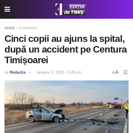
Acasă
Eveniment
Cinci copii au ajuns la spital,
după un accident pe Centura
Timișoarei
A
de
Redacția
ianuarie 2, 2022 ◦ 5:49 pm
A