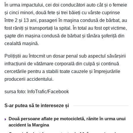
În urma impactului, cei doi conducători auto cât și o femeie
și cinci minori, două fete și trei băieți cu vârste cuprinse
între 2 și 13 ani, pasageri în maşina condusă de bărbat, au
fost răniți și transportați la spital. În total au fost opt victime,
şapte din mașina condusă de bărbat și tânăra şoferiță din
cealaltă mașină.
Polițiștii au întocmit un dosar penal sub aspectul săvărșirii
infracțiunii de vătămare corporală din culpă și continuă
cercetările pentru a stabili toate cauzele și împrejurările
producerii accidentului.
sursa foto: InfoTrafic/Facebook
S-ar putea să te intereseze și
Două persoane aflate pe motocicletă, rănite în urma unui
accident la Margina