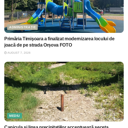
ADMINISTRAȚIE
Primăria Timişoara a finalizat modernizarea locului de
joacă de pe strada Orșova FOTO
AUGUST 7, 2026
MEDIU
Canicula și lipsa precipitațiilor accentuează seceta