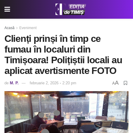
Acasă
Eveniment
Clienți prinși în timp ce
fumau în localuri din
Timișoara! Polițiștii locali au
aplicat avertismente FOTO
A
de
M. P.
februarie 2, 2026 ◦ 2:20 pm
A