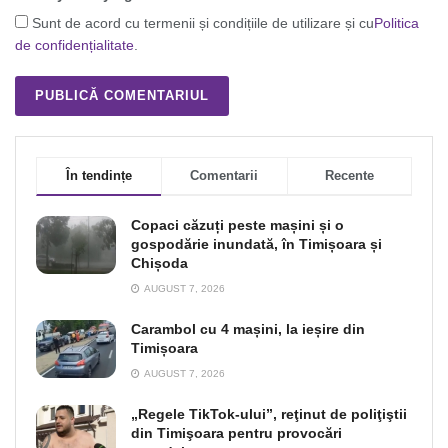
Sunt de acord cu termenii și condițiile de utilizare și cu
Politica
de confidențialitate
.
În tendințe
Comentarii
Recente
Copaci căzuți peste mașini și o
gospodărie inundată, în Timișoara și
Chișoda
AUGUST 7, 2026
Carambol cu 4 mașini, la ieșire din
Timișoara
AUGUST 7, 2026
„Regele TikTok-ului”, reţinut de poliţiştii
din Timişoara pentru provocări