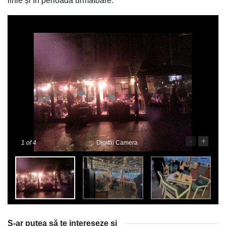
linie și în perioada următoare.
-
+
1
of 4
Digital Camera
S-ar putea să te intereseze și