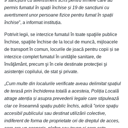
9 sancțiuni cu avertisment scris pentru firmele care au
permis fumatul în spații închise și 19 de sancțiuni cu
avertisment unor persoane fizice pentru fumat în spații
închise
”, a informat instituția.
Potrivit legii, se interzice fumatul în toate spaţiile publice
închise, spaţiile închise de la locul de muncă, mijloacele
de transport în comun, locurile de joacă pentru copii și se
interzice complet fumatul în unităţile sanitare, de
învăţământ, precum şi în cele destinate protecţiei şi
asistenţei copilului, de stat şi private.
„
Cum multe din localurile verificate aveau delimitat spațiul
de terasă prin închiderea totală a acesteia, Poliția Locală
atrage atenția și asupra prevederii legale care stipulează
clar ce înseamnă spațiu public închis, adică ”orice spaţiu
accesibil publicului sau destinat utilizării colective,
indiferent de forma de proprietate ori de dreptul de acces,