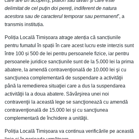
care are un acoperiş, plafon sau tavan şi care este
delimitat de cel puţin doi pereţi, indiferent de natura
acestora sau de caracterul temporar sau permanent
”, a
transmis instituția.
Poliția Locală Timișoara atrage atenția că sancțiunile
pentru fumatul în spații în care acest lucru este interzis sunt
între 100 și 500 de lei pentru persoanele fizice, iar pentru
persoanele juridice sancțiunile sunt de la 5.000 lei la prima
abatere, la amendă contravenţională de 10.000 lei şi cu
sancţiunea complementară de suspendare a activităţii
până la remedierea situaţiei care a dus la suspendarea
activităţii la a doua abatere. Săvârşirea unei noi
contravenţii la această lege se sancţionează cu amendă
contravenţională de 15.000 lei şi cu sancţiunea
complementară de închidere a unităţii.
Poliția Locală Timișoara va continua verificările pe această