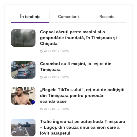
În tendințe
Comentarii
Recente
Copaci căzuți peste mașini și o
gospodărie inundată, în Timișoara și
Chișoda
AUGUST 7, 2026
Carambol cu 4 mașini, la ieșire din
Timișoara
AUGUST 7, 2026
„Regele TikTok-ului”, reţinut de poliţiştii
din Timişoara pentru provocări
scandaloase
AUGUST 7, 2026
Trafic îngreunat pe autostrada Timişoara
– Lugoj, din cauza unui camion care a
lovit parapetul