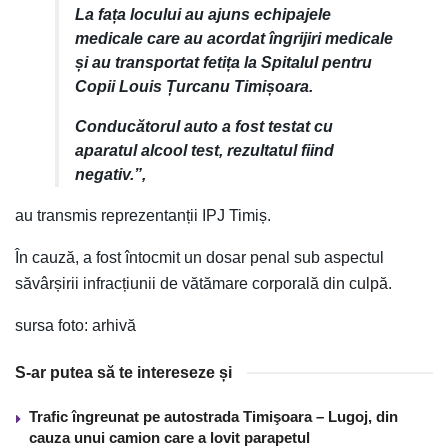
La fața locului au ajuns echipajele
medicale care au acordat îngrijiri medicale
și au transportat fetița la Spitalul pentru
Copii Louis Țurcanu Timișoara.
Conducătorul auto a fost testat cu
aparatul alcool test, rezultatul fiind
negativ.”,
au transmis reprezentanții IPJ Timiș.
În cauză, a fost întocmit un dosar penal sub aspectul
săvârșirii infracțiunii de vătămare corporală din culpă.
sursa foto: arhivă
S-ar putea să te intereseze și
Trafic îngreunat pe autostrada Timişoara – Lugoj, din
cauza unui camion care a lovit parapetul