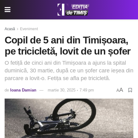
Acasă
Eveniment
Copil de 5 ani din Timișoara,
pe tricicletă, lovit de un șofer
O fetiță de cinci ani din Timișoara a ajuns la spital
duminică, 30 martie, după ce un șofer care ieșea din
parcare a lovit-o. Fetița se afla pe tricicletă.
A
de
Ioana Damian
martie 30, 2025 ◦ 7:49 pm
A