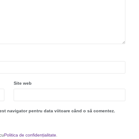
Site web
cest navigator pentru data viitoare când o să comentez.
 cu
Politica de confidențialitate
.