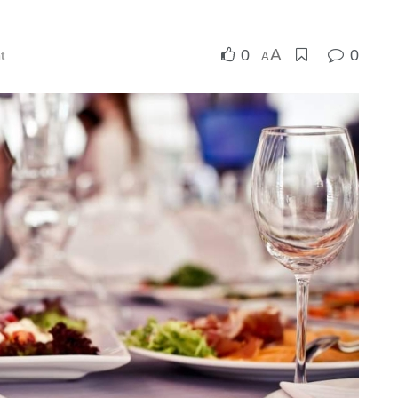
A
0
0
t
A