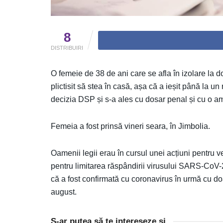
8
DISTRIBUIRI
O femeie de 38 de ani care se afla în izolare la d
plictisit să stea în casă, așa că a ieșit până la un 
decizia DSP și s-a ales cu dosar penal și cu o a
Femeia a fost prinsă vineri seara, în Jimbolia.
Oamenii legii erau în cursul unei acțiuni pentru ve
pentru limitarea răspândirii virusului SARS-CoV-2. 
că a fost confirmată cu coronavirus în urmă cu doar
august.
S-ar putea să te intereseze și