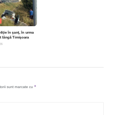
iţie în şanţ, în urma
t lângă Timişoara
26
*
torii sunt marcate cu