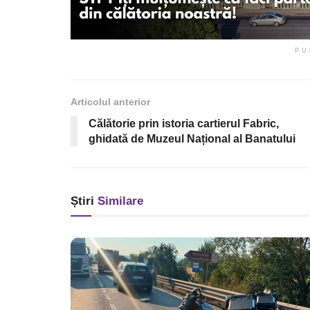
PU
Articolul anterior
Călătorie prin istoria cartierul Fabric,
ghidată de Muzeul Național al Banatului
Știri
Similare