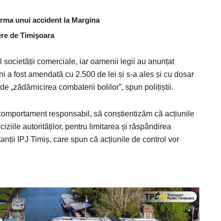
urma unui accident la Margina
ere de Timişoara
l societății comerciale, iar oamenii legii au anunțat
 a fost amendată cu 2.500 de lei și s-a ales și cu dosar
 „zădărnicirea combaterii bolilor”, spun polițiștii.
 comportament responsabil, să conștientizăm că acțiunile
ciziile autorităților, pentru limitarea și răspândirea
tanții IPJ Timiș, care spun că acțiunile de control vor