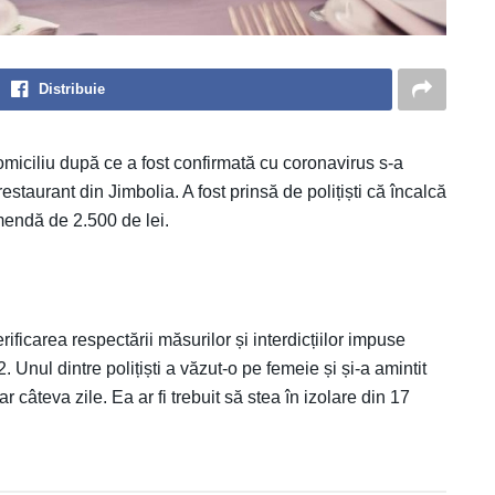
Distribuie
omiciliu după ce a fost confirmată cu coronavirus s-a
restaurant din Jimbolia. A fost prinsă de polițiști că încalcă
mendă de 2.500 de lei.
rificarea respectării măsurilor și interdicțiilor impuse
Unul dintre polițiști a văzut-o pe femeie și și-a amintit
 câteva zile. Ea ar fi trebuit să stea în izolare din 17