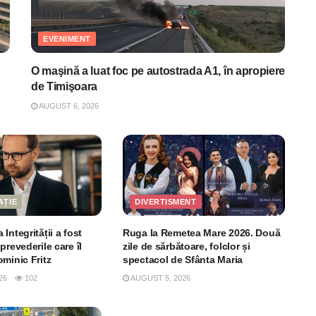
EVENIMENT
O maşină a luat foc pe autostrada A1, în apropiere
de Timişoara
AUGUST 6, 2026
AȚIE
DIVERTISMENT
Integrității a fost
Ruga la Remetea Mare 2026. Două
prevederile care îl
zile de sărbătoare, folclor și
minic Fritz
spectacol de Sfânta Maria
26
102
AUGUST 5, 2026