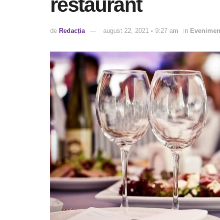
restaurant
de
Redacția
august 22, 2021 ◦ 9:27 am
in
Evenimen