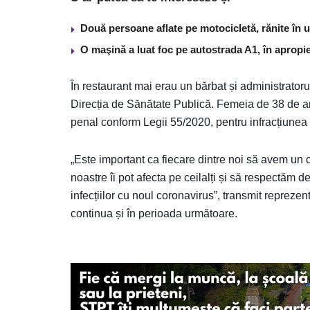
Două persoane aflate pe motocicletă, rănite în 
O maşină a luat foc pe autostrada A1, în apropi
În restaurant mai erau un bărbat și administratoru
Direcția de Sănătate Publică. Femeia de 38 de ani
penal conform Legii 55/2020, pentru infracțiunea de
„Este important ca fiecare dintre noi să avem un
noastre îi pot afecta pe ceilalți și să respectăm de
infecțiilor cu noul coronavirus”, transmit reprezen
continua și în perioada următoare.