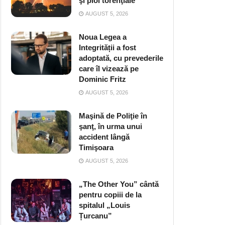
şi ploi torenţiale
AUGUST 5, 2026
Noua Legea a
Integrității a fost
adoptată, cu prevederile
care îl vizează pe
Dominic Fritz
AUGUST 5, 2026
Maşină de Poliţie în
şanţ, în urma unui
accident lângă
Timişoara
AUGUST 5, 2026
„The Other You” cântă
pentru copiii de la
spitalul „Louis
Țurcanu”