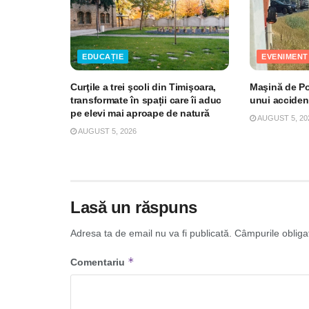
EDUCAȚIE
EVENIMENT
Curţile a trei şcoli din Timişoara,
Maşină de Pol
transformate în spații care îi aduc
unui acciden
pe elevi mai aproape de natură
AUGUST 5, 20
AUGUST 5, 2026
Lasă un răspuns
Adresa ta de email nu va fi publicată.
Câmpurile obliga
*
Comentariu