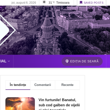
joi, august 6, 2026
31
Timisoara
°C
SAVED POSTS
IAL
EDIȚIA DE SEARĂ
În tendințe
Comentarii
Recente
Vin furtunile! Banatul,
sub cod galben de vijelii