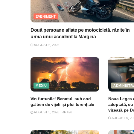
EVENIMENT
Două persoane aflate pe motocicletă, rănite în
urma unui accident la Margina
AUGUST 6, 2026
MEDIU
ADMINISTR
Vin furtunile! Banatul, sub cod
Noua Legea a 
galben de vijelii şi ploi torenţiale
adoptată, cu 
vizează pe Do
AUGUST 5, 2026
426
AUGUST 5, 20