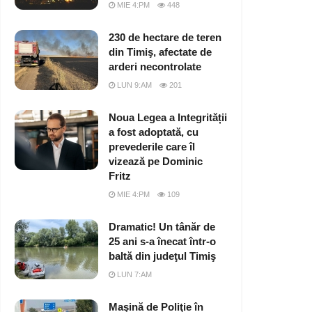
MIE 4:PM
448
230 de hectare de teren
din Timiş, afectate de
arderi necontrolate
LUN 9:AM
201
Noua Legea a Integrității
a fost adoptată, cu
prevederile care îl
vizează pe Dominic
Fritz
MIE 4:PM
109
Dramatic! Un tânăr de
25 ani s-a înecat într-o
baltă din judeţul Timiş
LUN 7:AM
Maşină de Poliţie în