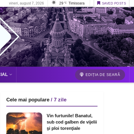
vineri, august 7, 2026
29
Timisoara
°C
SAVED POSTS
IAL
EDIȚIA DE SEARĂ
Cele mai populare
/ 7 zile
Vin furtunile! Banatul,
sub cod galben de vijelii
şi ploi torenţiale