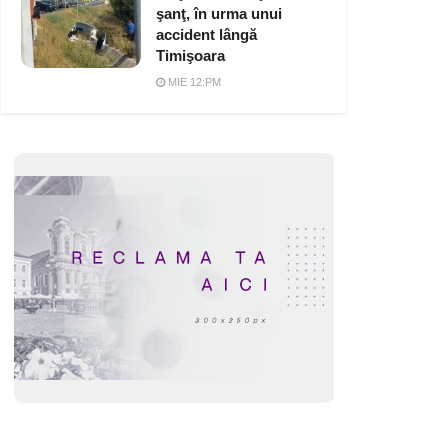
şanţ, în urma unui
accident lângă
Timişoara
MIE 12:PM