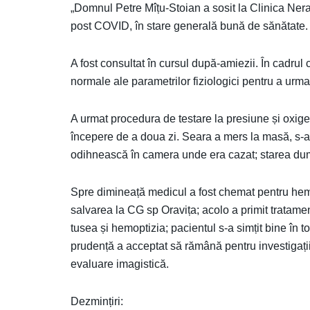
„Domnul Petre Mîțu-Stoian a sosit la Clinica Nera 
post COVID, în stare generală bună de sănătate.
A fost consultat în cursul după-amiezii. În cadrul c
normale ale parametrilor fiziologici pentru a urma
A urmat procedura de testare la presiune și oxigen
începere de a doua zi. Seara a mers la masă, s-a
odihnească în camera unde era cazat; starea dum
Spre dimineață medicul a fost chemat pentru hemo
salvarea la CG sp Oravița; acolo a primit tratamen
tusea și hemoptizia; pacientul s-a simțit bine în tot
prudență a acceptat să rămână pentru investigații 
evaluare imagistică.
Dezmințiri: