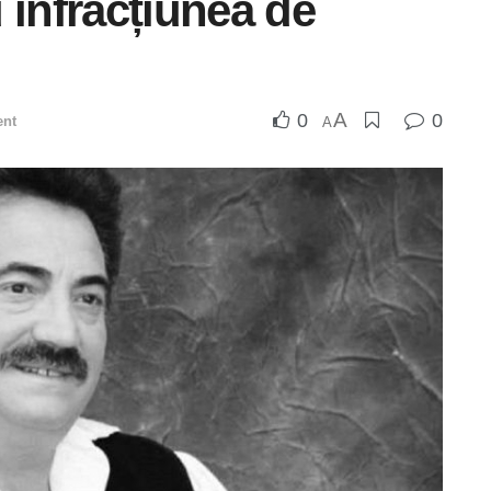
 infracțiunea de
A
0
0
ent
A