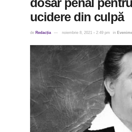
dosar penal pentru
ucidere din culpă
de
Redacția
noiembrie 8, 2021 ◦ 2:49 pm
in
Evenim