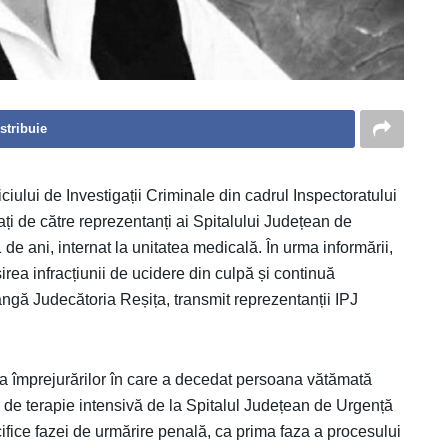
stribuie
viciului de Investigații Criminale din cadrul Inspectoratului
ți de către reprezentanți ai Spitalului Județean de
e ani, internat la unitatea medicală. În urma informării,
rșirea infracțiunii de ucidere din culpă și continuă
ngă Judecătoria Reșița, transmit reprezentanții IPJ
rea împrejurărilor în care a decedat persoana vătămată
i de terapie intensivă de la Spitalul Județean de Urgență
cifice fazei de urmărire penală, ca prima faza a procesului