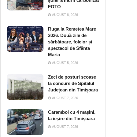
şofer a murit carbonizat
FOTO
AUGUST 8, 2026
Ruga la Remetea Mare
2026. Două zile de
sărbătoare, folclor și
spectacol de Sfânta
Maria
AUGUST 5, 2026
Zeci de posturi scoase
la concurs de Spitalul
Județean din Timișoara
AUGUST 7, 2026
Carambol cu 4 mașini,
la ieșire din Timișoara
AUGUST 7, 2026