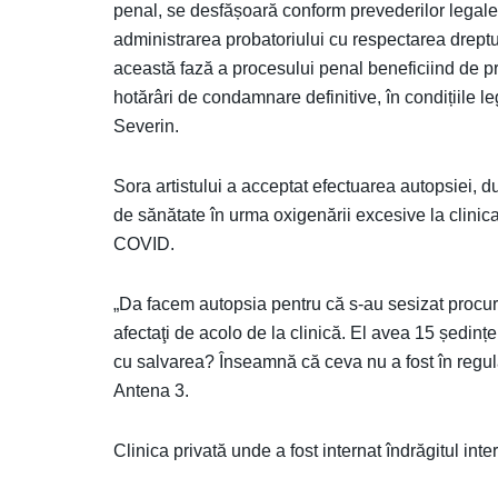
penal, se desfășoară conform prevederilor legal
administrarea probatoriului cu respectarea dreptur
această fază a procesului penal beneficiind de 
hotărâri de condamnare definitive, în condițiile l
Severin.
Sora artistului a acceptat efectuarea autopsiei, du
de sănătate în urma oxigenării excesive la clinic
COVID.
„Da facem autopsia pentru că s-au sesizat procur
afectaţi de acolo de la clinică. El avea 15 ședințe
cu salvarea? Înseamnă că ceva nu a fost în regulă
Antena 3.
Clinica privată unde a fost internat îndrăgitul inte