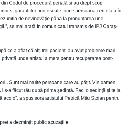
e din Codul de procedură penală și au drept scop
ilor și garanțiilor procesuale, orice persoană cercetată în
prezumția de nevinovăție până la pronunțarea unei
egii.”, se mai arată în comunicatul transmis de IPJ Caraș-
pă ce a aflat că alți trei pacienți au avut probleme mari
a privată unde artistul a mers pentru recuperarea post-
orii. Sunt mai multe persoane care au păţit. Vin oameni
. I s-a făcut rău după prima ședință. Faci o ședință şi te ia
 acolo”, a spus sora artistului Petrică Mîţu Stoian pentru
rpret a dezmințit public acuzațiile: