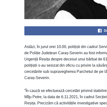
Di
Astăzi, în jurul orei 10.00, polițiști din cadrul Ser
de Poliție Județean Caraș-Severin au fost informa
Urgență Reșița despre decesul unui bărbat de 61 d
polițiștii s-au sesizat din oficiu cu privire la săvâ
cercetările sub supravegherea Parchetul de pe lâ
Caraș-Severin.
”În cauză se efectuează cercetări privind stabili
Mîţu Petre, la data de 6.11.2021, în cadrul Secție
Reșița. Precizăm că activitățile investigative spe