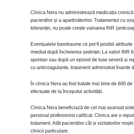
Clinica Nera nu administrează medicația cronică a
pacienților și a aparținătorilor. Tratamentul cu ox
toleranței, nu poate crește valoarea INR (anticoa
Eventualele barotraume ce pot fi posibil atribuite
imediat după încheierea ședinței; La valori INR 6
spontan sau după un episod de tuse severă și rep
cu anticoagulante, tratament administrat înainte d
În clinica Nera au fost tratate mai bine de 600 d
efectuate de la începutul activității.
Clinica Nera beneficiază de cel mai avansat sist
personal profesionist calificat. Clinica are o repu
tratament. Atât pacienților cât și vizitatorilor noșt
clinicii particulare.