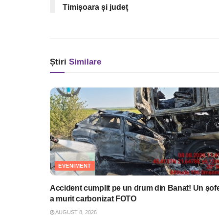
Timișoara și județ
Știri
Similare
EVENIMENT
Accident cumplit pe un drum din Banat! Un şof
a murit carbonizat FOTO
AUGUST 8, 2026