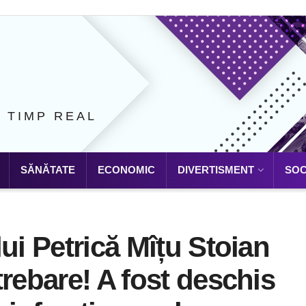
N TIMP REAL
SĂNĂTATE
ECONOMIC
DIVERTISMENT
SOC
ui Petrică Mîțu Stoian
trebare! A fost deschis