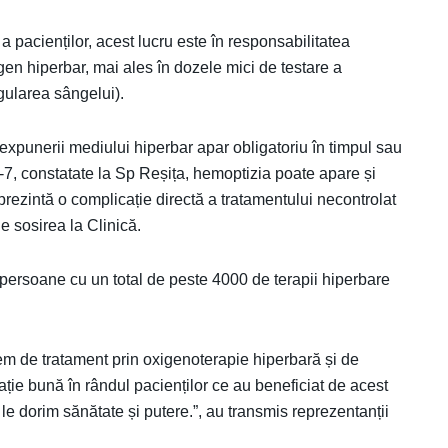
 pacienților, acest lucru este în responsabilitatea
igen hiperbar, mai ales în dozele mici de testare a
gularea sângelui).
 expunerii mediului hiperbar apar obligatoriu în timpul sau
-7, constatate la Sp Reșița, hemoptizia poate apare și
rezintă o complicație directă a tratamentului necontrolat
e sosirea la Clinică.
e persoane cu un total de peste 4000 de terapii hiperbare
em de tratament prin oxigenoterapie hiperbară și de
tație bună în rândul pacienților ce au beneficiat de acest
ri le dorim sănătate și putere.”, au transmis reprezentanții