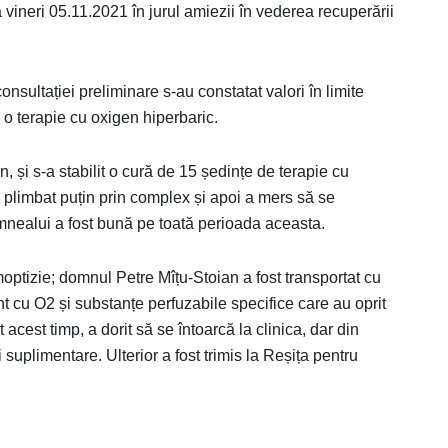
vineri 05.11.2021 în jurul amiezii în vederea recuperării
onsultației preliminare s-au constatat valori în limite
 o terapie cu oxigen hiperbaric.
, și s-a stabilit o cură de 15 ședințe de terapie cu
 plimbat puțin prin complex și apoi a mers să se
nealui a fost bună pe toată perioada aceasta.
ptizie; domnul Petre Mîțu-Stoian a fost transportat cu
t cu O2 și substanțe perfuzabile specifice care au oprit
 acest timp, a dorit să se întoarcă la clinica, dar din
suplimentare. Ulterior a fost trimis la Reșița pentru