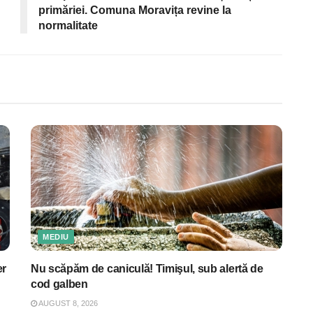
primăriei. Comuna Moravița revine la
normalitate
MEDIU
er
Nu scăpăm de caniculă! Timişul, sub alertă de
cod galben
AUGUST 8, 2026