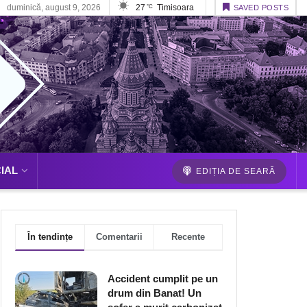
duminică, august 9, 2026
27
Timisoara
°C
SAVED POSTS
IAL
EDIȚIA DE SEARĂ
În tendințe
Comentarii
Recente
Accident cumplit pe un
drum din Banat! Un