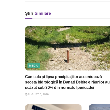
Știri
Similare
MEDIU
Canicula și lipsa precipitațiilor accentuează
seceta hidrologică în Banat! Debitele râurilor au
scăzut sub 30% din normalul perioadei
AUGUST 6, 2026