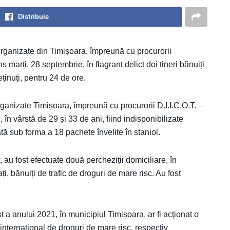
Distribuie
i organizate din Timișoara, împreună cu procurorii
ns marți, 28 septembrie, în flagrant delict doi tineri bănuiți
eținuți, pentru 24 de ore.
Organizate Timișoara, împreună cu procurorii D.I.I.C.O.T. –
i, în vârstă de 29 și 33 de ani, fiind indisponibilizate
ă sub forma a 18 pachete învelite în staniol.
 au fost efectuate două percheziții domiciliare, în
i, bănuiți de trafic de droguri de mare risc. Au fost
t a anului 2021, în municipiul Timișoara, ar fi acţionat o
i internațional de droguri de mare risc, respectiv