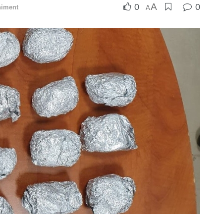
A
0
0
niment
A