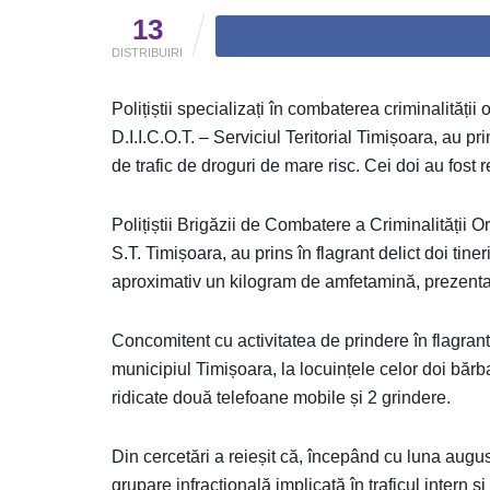
13
DISTRIBUIRI
Polițiștii specializați în combaterea criminalități
D.I.I.C.O.T. – Serviciul Teritorial Timișoara, au pri
de trafic de droguri de mare risc. Cei doi au fost r
Polițiștii Brigăzii de Combatere a Criminalității 
S.T. Timișoara, au prins în flagrant delict doi tiner
aproximativ un kilogram de amfetamină, prezentat
Concomitent cu activitatea de prindere în flagrant,
municipiul Timișoara, la locuințele celor doi bărbaț
ridicate două telefoane mobile și 2 grindere.
Din cercetări a reieșit că, începând cu luna augus
grupare infracţională implicată în traficul intern ș