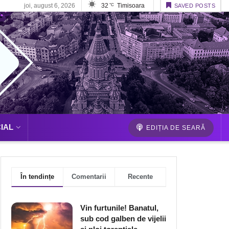
joi, august 6, 2026
32
Timisoara
°C
SAVED POSTS
IAL
EDIȚIA DE SEARĂ
În tendințe
Comentarii
Recente
Vin furtunile! Banatul,
sub cod galben de vijelii