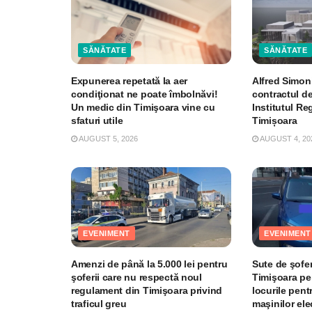
SĂNĂTATE
SĂNĂTATE
Expunerea repetată la aer
Alfred Simon
condiţionat ne poate îmbolnăvi!
contractul de
Un medic din Timişoara vine cu
Institutul R
sfaturi utile
Timișoara
AUGUST 5, 2026
AUGUST 4, 20
EVENIMENT
EVENIMENT
Amenzi de până la 5.000 lei pentru
Sute de şofer
şoferii care nu respectă noul
Timişoara pe
regulament din Timişoara privind
locurile pent
traficul greu
maşinilor el