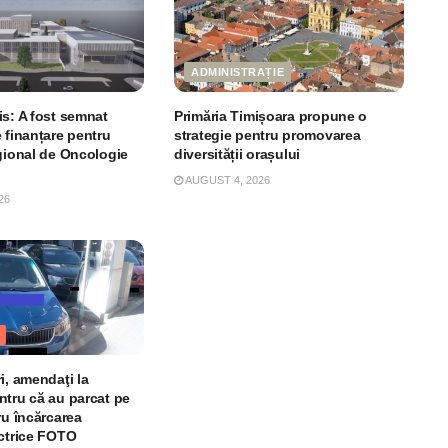
ADMINISTRAȚIE
is: A fost semnat
Primăria Timișoara propune o
 finanțare pentru
strategie pentru promovarea
egional de Oncologie
diversității orașului
AUGUST 4, 2026
26
i, amendaţi la
ntru că au parcat pe
ru încărcarea
ectrice FOTO