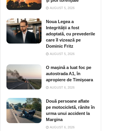
şi ploi torenţiale
AUGUST 5, 2026
Noua Legea a
Integrității a fost
adoptată, cu prevederile
care îl vizează pe
Dominic Fritz
AUGUST 5, 2026
O maşină a luat foc pe
autostrada A1, în
apropiere de Timişoara
AUGUST 6, 2026
Două persoane aflate
pe motocicletă, rănite în
urma unui accident la
Margina
AUGUST 6, 2026