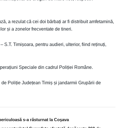
ă, a rezulat că cei doi bărbați ar fi distribuit amfetamină,
lor și a zonelor frecventate de tineri.
 S.T. Timișoara, pentru audieri, ulterior, fiind reținuți,
 Operațiuni Speciale din cadrul Poliției Române.
lui de Poliție Județean Timiș și jandarmii Grupării de
periculoasă s-a răsturnat la Coşava