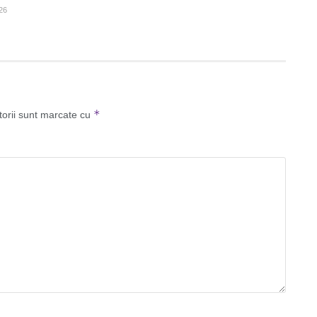
26
*
torii sunt marcate cu