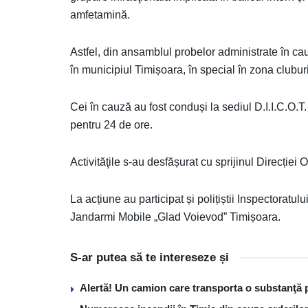
amfetamină.
Astfel, din ansamblul probelor administrate în cauz
în municipiul Timișoara, în special în zona cluburi
Cei în cauză au fost conduși la sediul D.I.I.C.O.T. –
pentru 24 de ore.
Activităţile s-au desfășurat cu sprijinul Direcției
La acțiune au participat și polițiștii Inspectoratu
Jandarmi Mobile „Glad Voievod” Timișoara.
S-ar putea să te intereseze și
Alertă! Un camion care transporta o substanţă 