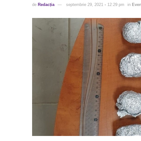
de
Redacția
septembrie 29, 2021 ◦ 12:29 pm
in
Eve