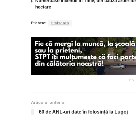
Numeroase incendii în Timiş din cauza arderilor
hectare
Etichete:
timisoara
PU
Articolul anterior
60 de ANL-uri date în folosință la Lugoj