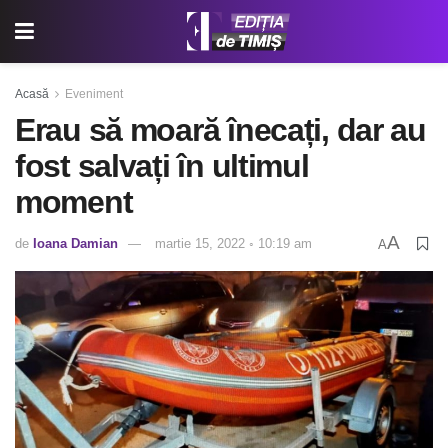
Acasă
Eveniment
Erau să moară înecați, dar au
fost salvați în ultimul
moment
A
de
Ioana Damian
martie 15, 2022 ◦ 10:19 am
A