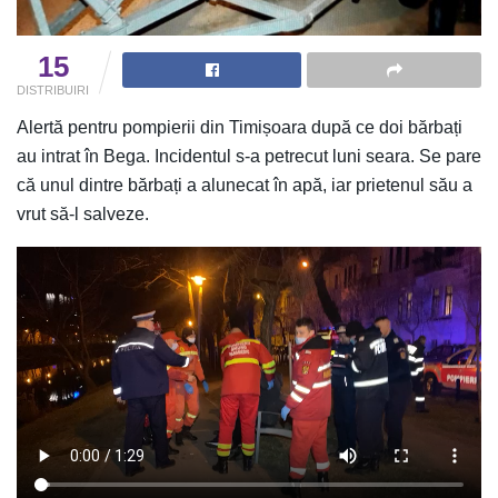
15
DISTRIBUIRI
Alertă pentru pompierii din Timișoara după ce doi bărbați
au intrat în Bega. Incidentul s-a petrecut luni seara. Se pare
că unul dintre bărbați a alunecat în apă, iar prietenul său a
vrut să-l salveze.