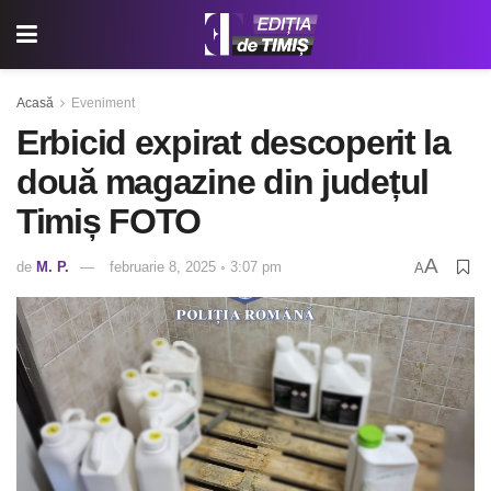
Acasă
Eveniment
Erbicid expirat descoperit la
două magazine din județul
Timiș FOTO
A
de
M. P.
februarie 8, 2025 ◦ 3:07 pm
A