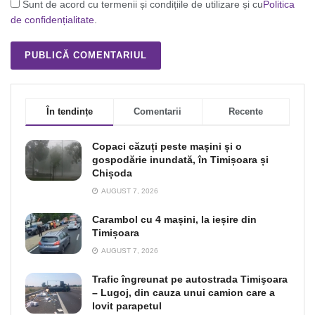
Sunt de acord cu termenii și condițiile de utilizare și cu
Politica
de confidențialitate
.
În tendințe
Comentarii
Recente
Copaci căzuți peste mașini și o
gospodărie inundată, în Timișoara și
Chișoda
AUGUST 7, 2026
Carambol cu 4 mașini, la ieșire din
Timișoara
AUGUST 7, 2026
Trafic îngreunat pe autostrada Timişoara
– Lugoj, din cauza unui camion care a
lovit parapetul