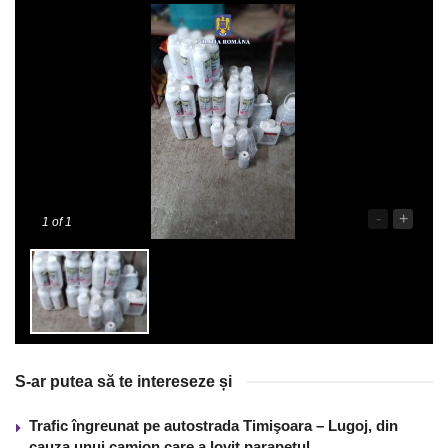
-
+
1
of 1
S-ar putea să te intereseze și
Trafic îngreunat pe autostrada Timişoara – Lugoj, din
cauza unui camion care a lovit parapetul