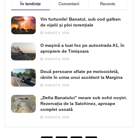
În tendințe
Comentarii
Recente
Vin furtunile! Banatul, sub cod galben
de vijelii şi ploi torenţiale
AUGUST 5, 2026
O maşină a luat foc pe autostrada A1, în
apropiere de Timişoara
AUGUST 6, 2026
Două persoane aflate pe motocicletă,
rănite în urma unui accident la Margina
AUGUST 6, 2026
„Delta Banatului” moare sub ochii noștri.
Rezervația de la Satchinez, aproape
complet uscată
AUGUST 6, 2026