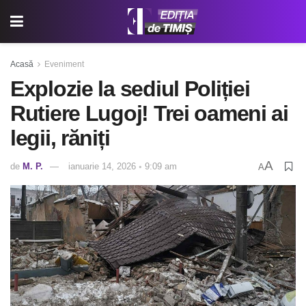
Acasă
Eveniment
Explozie la sediul Poliției
Rutiere Lugoj! Trei oameni ai
legii, răniți
A
de
M. P.
ianuarie 14, 2026 ◦ 9:09 am
A