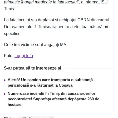
primește îngrijiri medicale la fața locului”
, a informat ISU
Timiș.
La fața locului s-a deplasat și echipajul CBRN din cadrul
Detașamentului 1 Timișoara pentru a efectua măsurători
specifice.
Cele trei victime sunt angajați MAI.
Foto:
Lugoj Info
S-ar putea să te intereseze și
Alertă! Un camion care transporta o substanţă
periculoasă s-a răsturnat la Coşava
Numeroase incendii în Timiş din cauza arderilor
necontrolate! Suprafaţa afectată depăşeşte 260 de
hectare