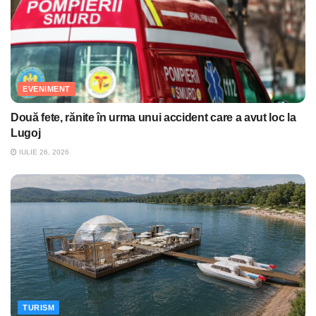
EVENIMENT
Două fete, rănite în urma unui accident care a avut loc la
Lugoj
IULIE 26, 2026
TURISM