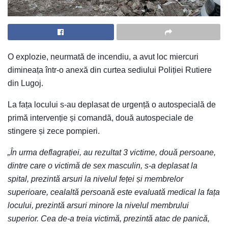
O explozie, neurmată de incendiu, a avut loc miercuri
dimineața într-o anexă din curtea sediului Poliției Rutiere
din Lugoj.
La fața locului s-au deplasat de urgență o autospecială de
primă intervenție și comandă, două autospeciale de
stingere și zece pompieri.
„În urma deflagrației, au rezultat 3 victime, două persoane,
dintre care o victimă de sex masculin, s-a deplasat la
spital, prezintă arsuri la nivelul feței și membrelor
superioare, cealaltă persoană este evaluată medical la fața
locului, prezintă arsuri minore la nivelul membrului
superior. Cea de-a treia victimă, prezintă atac de panică,