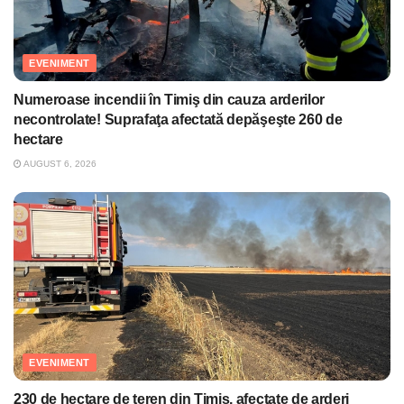
EVENIMENT
Numeroase incendii în Timiş din cauza arderilor
necontrolate! Suprafaţa afectată depăşeşte 260 de
hectare
AUGUST 6, 2026
EVENIMENT
230 de hectare de teren din Timiş, afectate de arderi