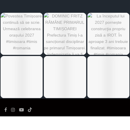
©
Ediția de Timiș
- Toate drepturile rezervate