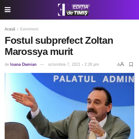
Acasă
Eveniment
Fostul subprefect Zoltan
Marossya murit
A
de
Ioana Damian
octombrie 7, 2021 ◦ 2:28 pm
A