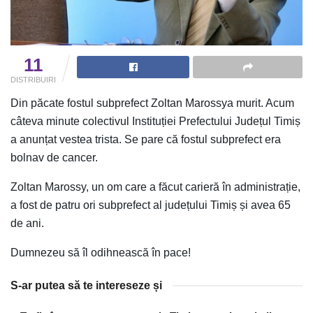
11
DISTRIBUIRI
Din păcate fostul subprefect Zoltan Marossya murit. Acum
câteva minute colectivul Instituției Prefectului Județul Timiș
a anunțat vestea trista. Se pare că fostul subprefect era
bolnav de cancer.
Zoltan Marossy, un om care a făcut carieră în administrație,
a fost de patru ori subprefect al județului Timiș și avea 65
de ani.
Dumnezeu să îl odihnească în pace!
S-ar putea să te intereseze și