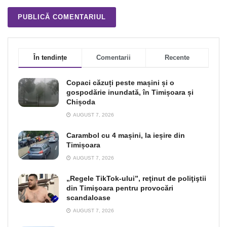
În tendințe
Comentarii
Recente
Copaci căzuți peste mașini și o
gospodărie inundată, în Timișoara și
Chișoda
AUGUST 7, 2026
Carambol cu 4 mașini, la ieșire din
Timișoara
AUGUST 7, 2026
„Regele TikTok-ului”, reţinut de poliţiştii
din Timişoara pentru provocări
scandaloase
AUGUST 7, 2026