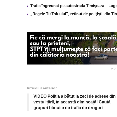
Trafic îngreunat pe autostrada Timişoara – Lugo
„Regele TikTok-ului”, reţinut de poliţiştii din 
PU
Articolul anterior
VIDEO Poliția a bătut la zeci de adrese din
vestul țării, în această dimineață! Caută
grupuri bănuite de trafic de droguri