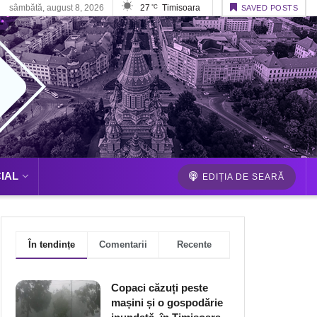
sâmbătă, august 8, 2026
27
Timisoara
°C
SAVED POSTS
IAL
EDIȚIA DE SEARĂ
În tendințe
Comentarii
Recente
Copaci căzuți peste
mașini și o gospodărie