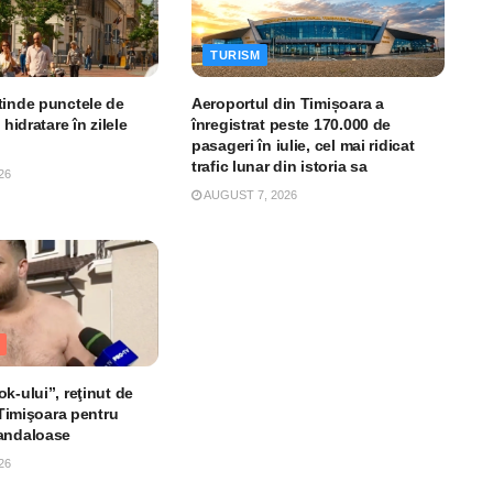
TURISM
tinde punctele de
Aeroportul din Timișoara a
 hidratare în zilele
înregistrat peste 170.000 de
pasageri în iulie, cel mai ridicat
trafic lunar din istoria sa
26
AUGUST 7, 2026
k-ului”, reţinut de
n Timişoara pentru
andaloase
26