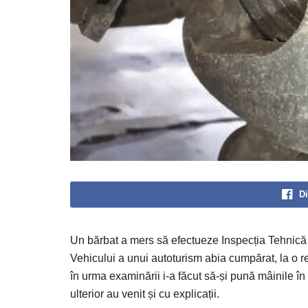
Di
Un bărbat a mers să efectueze Inspecția Tehnică P
Vehicului a unui autoturism abia cumpărat, la o r
în urma examinării i-a făcut să-și pună mâinile î
ulterior au venit și cu explicații.