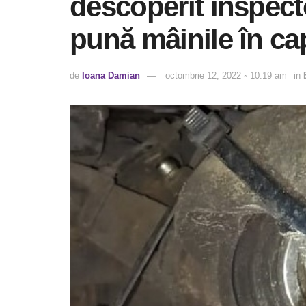
descoperit inspecto
pună mâinile în ca
de
Ioana Damian
octombrie 12, 2022 ◦ 10:19 am
in