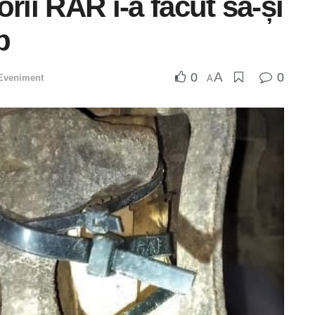
rii RAR i-a făcut să-și
p
A
0
0
Eveniment
A