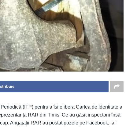
stribuie
eriodică (ITP) pentru a își elibera Cartea de Identitate a
eprezentanța RAR din Timiș. Ce au găsit inspectorii însă
n cap. Angajații RAR au postat pozele pe Facebook, iar