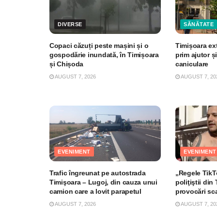
DIVERSE
SĂNĂTATE
Copaci căzuți peste mașini și o
Timișoara ex
gospodărie inundată, în Timișoara
prim ajutor și
și Chișoda
caniculare
AUGUST 7, 2026
AUGUST 7, 20
EVENIMENT
EVENIMENT
Trafic îngreunat pe autostrada
„Regele TikTo
Timişoara – Lugoj, din cauza unui
poliţiştii di
camion care a lovit parapetul
provocări sc
AUGUST 7, 2026
AUGUST 7, 20