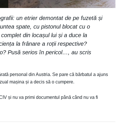
grafii: un etrier demontat de pe fuzetă și
puntea spate, cu pistonul blocat cu o
complet din locașul lui și a duce la
ciența la frânare a roții respective?
o? Pusă serios în pericol…, au scris
rată personal din Austria. Se pare că bărbatul a ajuns
vizual mașina și a decis să o cumpere.
 CIV și nu va primi documentul până când nu va fi