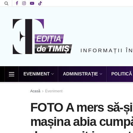
INFORMAȚII Î
EVENIMENT
ADMINISTRAȚIE
POLITICĂ
Acasă
Eveniment
FOTO A mers să-și 
mașina abia cumpă