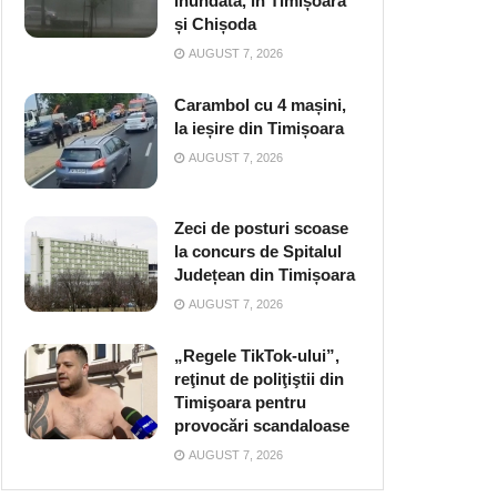
inundată, în Timișoara
și Chișoda
AUGUST 7, 2026
Carambol cu 4 mașini,
la ieșire din Timișoara
AUGUST 7, 2026
Zeci de posturi scoase
la concurs de Spitalul
Județean din Timișoara
AUGUST 7, 2026
„Regele TikTok-ului”,
reţinut de poliţiştii din
Timişoara pentru
provocări scandaloase
AUGUST 7, 2026