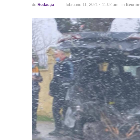
de
Redacția
februarie 11, 2021 ◦ 11:02 am
in
Evenim