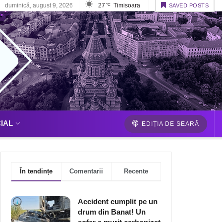
duminică, august 9, 2026
27
Timisoara
°C
SAVED POSTS
IAL
EDIȚIA DE SEARĂ
În tendințe
Comentarii
Recente
Accident cumplit pe un
drum din Banat! Un