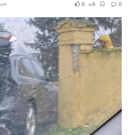
A
0
0
ent
A