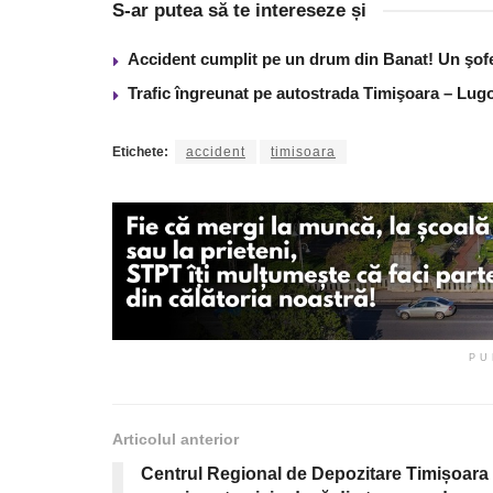
S-ar putea să te intereseze și
Accident cumplit pe un drum din Banat! Un şof
Trafic îngreunat pe autostrada Timişoara – Lugo
Etichete:
accident
timisoara
PU
Articolul anterior
Centrul Regional de Depozitare Timișoara