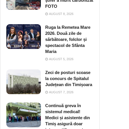
şofer a murit carbonizat
FOTO
AUGUST 8, 2026
Ruga la Remetea Mare
2026. Două zile de
sărbătoare, folclor și
spectacol de Sfânta
Maria
AUGUST 5, 2026
Zeci de posturi scoase
la concurs de Spitalul
Județean din Timișoara
AUGUST 7, 2026
Continuă greva în
sistemul medical!
Medici și asistente din
Timiș asigură doar