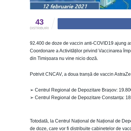
43
DISTRIBUIRI
92.400 de doze de vaccin anti-COVID19 ajung as
Coordonare a Activităților privind Vaccinarea îm
din Timișoara nu vine nicio doză.
Potrivit CNCAV, a doua tranșă de vaccin AstraZene
➢ Centrul Regional de Depozitare Brașov: 19.80
➢ Centrul Regional de Depozitare Constanța: 18
Totodată, la Centrul Național de Național de Dep
de doze, care vor fi distribuite cabinetelor de vacc