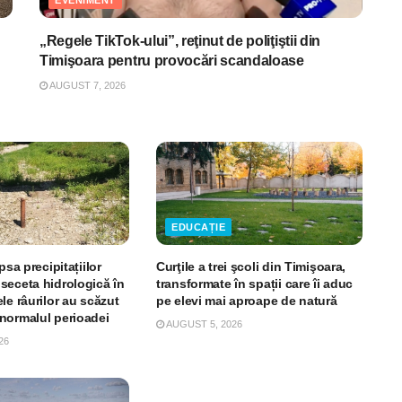
„Regele TikTok-ului”, reţinut de poliţiştii din
Timişoara pentru provocări scandaloase
AUGUST 7, 2026
EDUCAȚIE
psa precipitațiilor
Curţile a trei şcoli din Timişoara,
seceta hidrologică în
transformate în spații care îi aduc
le râurilor au scăzut
pe elevi mai aproape de natură
normalul perioadei
AUGUST 5, 2026
26