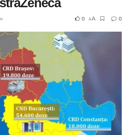
AstraZeneca
A
0
0
te
A