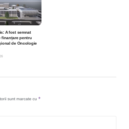
is: A fost semnat
 finanțare pentru
egional de Oncologie
26
*
torii sunt marcate cu