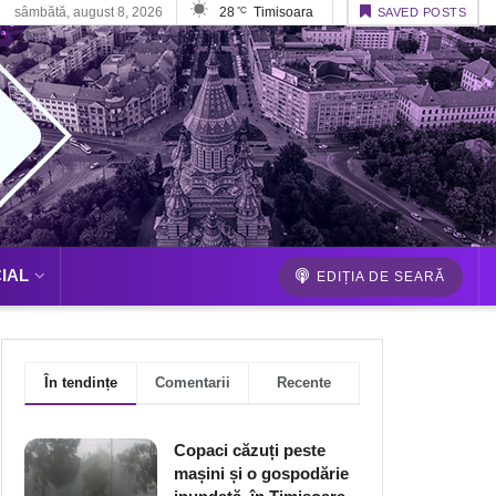
sâmbătă, august 8, 2026
28
Timisoara
°C
SAVED POSTS
IAL
EDIȚIA DE SEARĂ
În tendințe
Comentarii
Recente
Copaci căzuți peste
mașini și o gospodărie