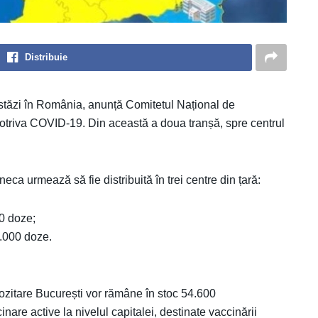
Distribuie
tăzi în România, anunță Comitetul Național de
potriva COVID-19. Din această a doua tranșă, spre centrul
ca urmează să fie distribuită în trei centre din țară:
0 doze;
.000 doze.
ozitare București vor rămâne în stoc 54.600
inare active la nivelul capitalei, destinate vaccinării