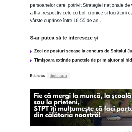
persoanelor care, potrivit Strategiei naționale d
a II-a, respectiv cele cu boli cronice și lucrătorii
vârste cuprinse între 18-55 de ani.
S-ar putea să te intereseze și
Zeci de posturi scoase la concurs de Spitalul J
Timișoara extinde punctele de prim ajutor și hidr
Etichete:
timisoara
PU