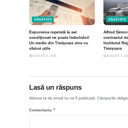
SĂNĂTATE
SĂNĂTATE
Expunerea repetată la aer
Alfred Simon
condiţionat ne poate îmbolnăvi!
contractul de
Un medic din Timişoara vine cu
Institutul R
sfaturi utile
Timișoara
AUGUST 5, 2026
AUGUST 4, 20
Lasă un răspuns
Adresa ta de email nu va fi publicată.
Câmpurile obliga
*
Comentariu