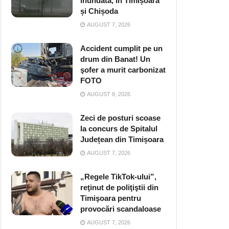
inundată, în Timișoara
și Chișoda
AUGUST 7, 2026
Accident cumplit pe un
drum din Banat! Un
şofer a murit carbonizat
FOTO
AUGUST 8, 2026
Zeci de posturi scoase
la concurs de Spitalul
Județean din Timișoara
AUGUST 7, 2026
„Regele TikTok-ului”,
reţinut de poliţiştii din
Timişoara pentru
provocări scandaloase
AUGUST 7, 2026