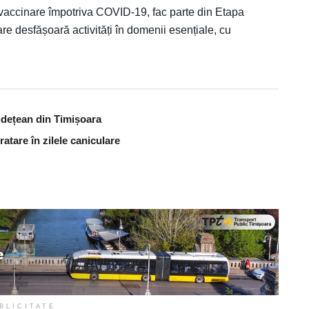
e vaccinare împotriva COVID-19, fac parte din Etapa
 care desfășoară activități în domenii esențiale, cu
udețean din Timișoara
atare în zilele caniculare
BLICITATE