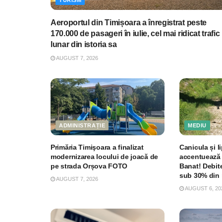
Aeroportul din Timișoara a înregistrat peste
170.000 de pasageri în iulie, cel mai ridicat trafic
lunar din istoria sa
AUGUST 7, 2026
ADMINISTRAȚIE
MEDIU
Primăria Timişoara a finalizat
Canicula și li
modernizarea locului de joacă de
accentuează 
pe strada Orșova FOTO
Banat! Debite
sub 30% din 
AUGUST 7, 2026
AUGUST 6, 20