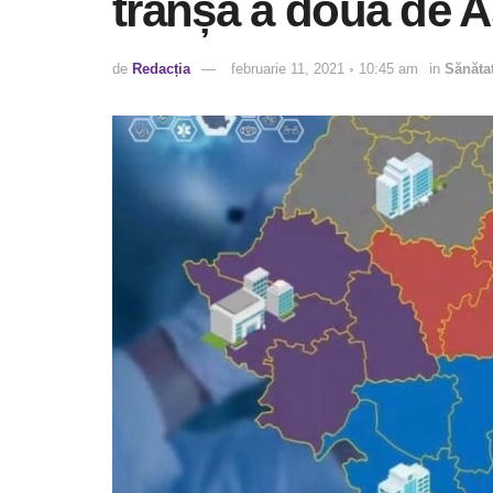
tranșa a doua de 
de
Redacția
februarie 11, 2021 ◦ 10:45 am
in
Sănăta