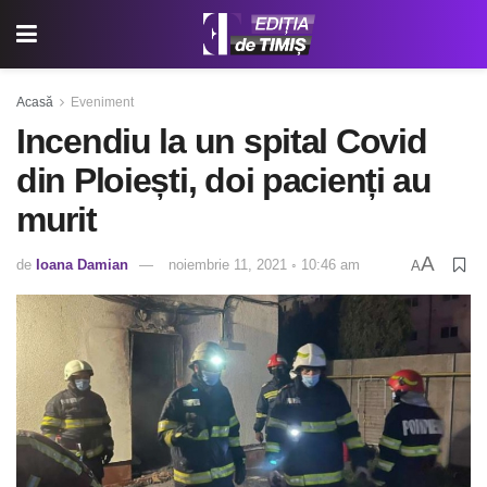
Acasă
Eveniment
Incendiu la un spital Covid
din Ploiești, doi pacienți au
murit
A
de
Ioana Damian
noiembrie 11, 2021 ◦ 10:46 am
A