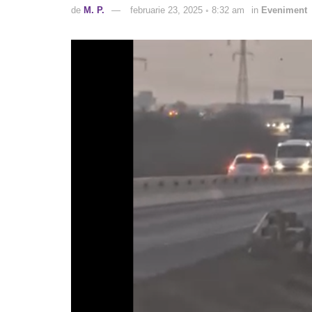
de
M. P.
februarie 23, 2025 ◦ 8:32 am
in
Eveniment