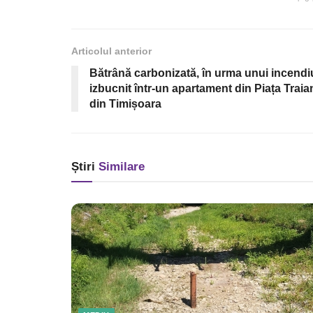
Articolul anterior
Bătrână carbonizată, în urma unui incendi
izbucnit într-un apartament din Piața Traia
din Timișoara
Știri
Similare