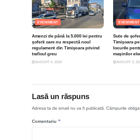
EVENIMENT
EVENIMENT
Amenzi de până la 5.000 lei pentru
Sute de şofer
şoferii care nu respectă noul
Timişoara pe
regulament din Timişoara privind
locurile pent
traficul greu
maşinilor el
AUGUST 4, 2026
AUGUST 3, 20
Lasă un răspuns
Adresa ta de email nu va fi publicată.
Câmpurile obliga
*
Comentariu