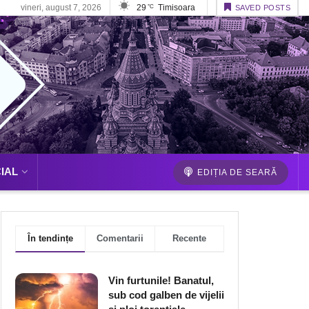
vineri, august 7, 2026
29
Timisoara
°C
SAVED POSTS
IAL
EDIȚIA DE SEARĂ
În tendințe
Comentarii
Recente
Vin furtunile! Banatul,
sub cod galben de vijelii