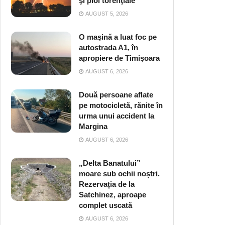
şi ploi torenţiale
AUGUST 5, 2026
O maşină a luat foc pe
autostrada A1, în
apropiere de Timişoara
AUGUST 6, 2026
Două persoane aflate
pe motocicletă, rănite în
urma unui accident la
Margina
AUGUST 6, 2026
„Delta Banatului”
moare sub ochii noștri.
Rezervația de la
Satchinez, aproape
complet uscată
AUGUST 6, 2026