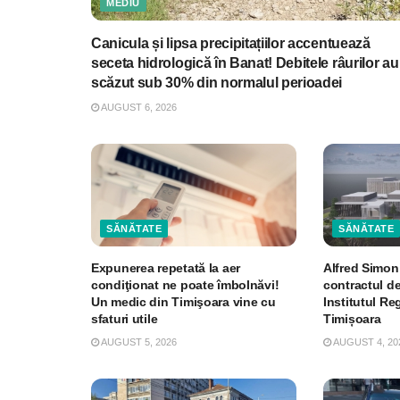
MEDIU
Canicula și lipsa precipitațiilor accentuează
seceta hidrologică în Banat! Debitele râurilor au
scăzut sub 30% din normalul perioadei
AUGUST 6, 2026
SĂNĂTATE
SĂNĂTATE
Expunerea repetată la aer
Alfred Simon
condiţionat ne poate îmbolnăvi!
contractul de
Un medic din Timişoara vine cu
Institutul R
sfaturi utile
Timișoara
AUGUST 5, 2026
AUGUST 4, 20