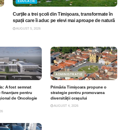
EDUCAȚIE
Curţile a trei şcoli din Timişoara, transformate în
spații care îi aduc pe elevi mai aproape de natură
AUGUST 5, 2026
ADMINISTRAȚIE
is: A fost semnat
Primăria Timișoara propune o
 finanțare pentru
strategie pentru promovarea
egional de Oncologie
diversității orașului
AUGUST 4, 2026
26