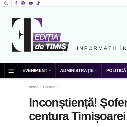
INFORMAȚII Î
EVENIMENT
ADMINISTRAȚIE
POLITICĂ
Acasă
Eveniment
Inconștiență! Șofe
centura Timișoarei