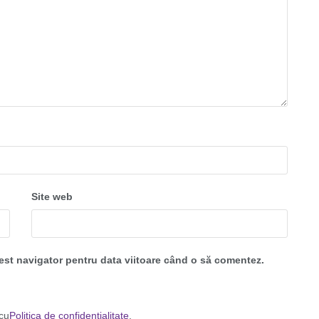
Site web
cest navigator pentru data viitoare când o să comentez.
 cu
Politica de confidențialitate
.