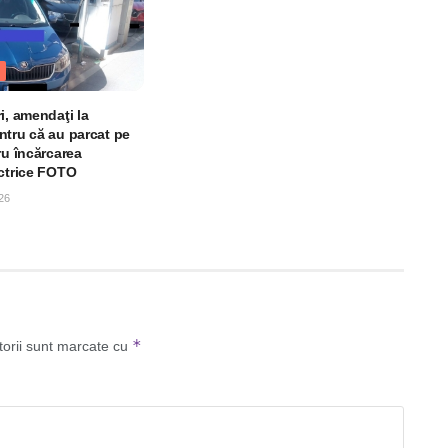
i, amendaţi la
ntru că au parcat pe
ru încărcarea
ectrice FOTO
26
*
torii sunt marcate cu