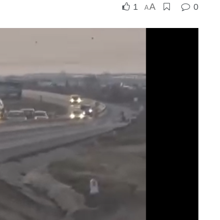
A
1
0
A