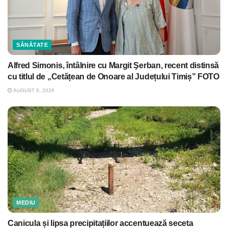
SĂNĂTATE
Alfred Simonis, întâlnire cu Margit Şerban, recent distinsă
cu titlul de „Cetățean de Onoare al Județului Timiș” FOTO
AUGUST 6, 2026
MEDIU
Canicula și lipsa precipitațiilor accentuează seceta