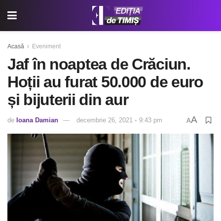
Acasă
Eveniment
Jaf în noaptea de Crăciun.
Hoții au furat 50.000 de euro
și bijuterii din aur
A
de
Ioana Damian
decembrie 26, 2021 ◦ 9:43 pm
A