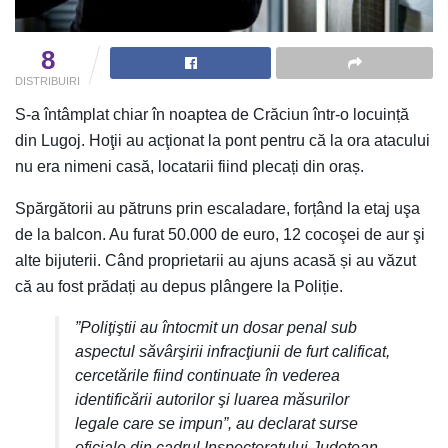
8
DISTRIBUIRI
S-a întâmplat chiar în noaptea de Crăciun într-o locuință
din Lugoj. Hoţii au acţionat la pont pentru că la ora atacului
nu era nimeni casă, locatarii fiind plecați din oraș.
Spărgătorii au pătruns prin escaladare, forțând la etaj uşa
de la balcon. Au furat 50.000 de euro, 12 cocoşei de aur şi
alte bijuterii. Când proprietarii au ajuns acasă și au văzut
că au fost prădați au depus plângere la Poliție.
”Poliţiştii au întocmit un dosar penal sub
aspectul săvârşirii infracţiunii de furt calificat,
cercetările fiind continuate în vederea
identificării autorilor şi luarea măsurilor
legale care se impun”, au declarat surse
oficiale din cadrul Inspectoratului Judeţean