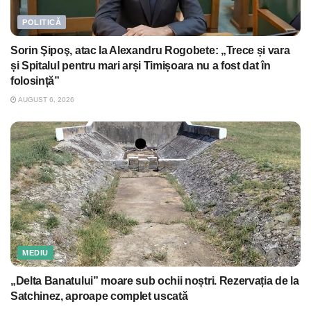
POLITICĂ
Sorin Şipoş, atac la Alexandru Rogobete: „Trece și vara
și Spitalul pentru mari arși Timișoara nu a fost dat în
folosință”
AUGUST 6, 2026
MEDIU
„Delta Banatului” moare sub ochii noștri. Rezervația de la
Satchinez, aproape complet uscată