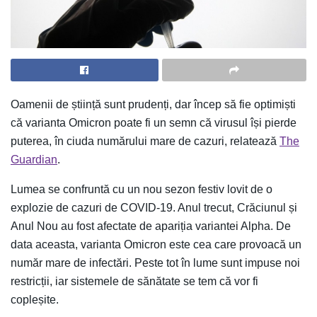
Oamenii de știință sunt prudenți, dar încep să fie optimiști
că varianta Omicron poate fi un semn că virusul își pierde
puterea, în ciuda numărului mare de cazuri, relatează
The
Guardian
.
Lumea se confruntă cu un nou sezon festiv lovit de o
explozie de cazuri de COVID-19. Anul trecut, Crăciunul și
Anul Nou au fost afectate de apariția variantei Alpha. De
data aceasta, varianta Omicron este cea care provoacă un
număr mare de infectări. Peste tot în lume sunt impuse noi
restricții, iar sistemele de sănătate se tem că vor fi
copleșite.