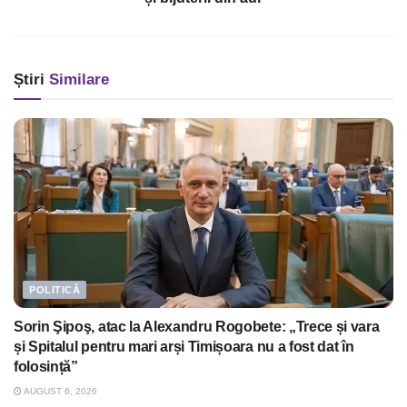
Știri
Similare
POLITICĂ
Sorin Şipoş, atac la Alexandru Rogobete: „Trece și vara
și Spitalul pentru mari arși Timișoara nu a fost dat în
folosință”
AUGUST 6, 2026