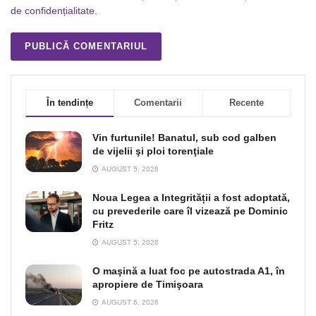
de confidențialitate
.
În tendințe
Comentarii
Recente
Vin furtunile! Banatul, sub cod galben
de vijelii şi ploi torenţiale
AUGUST 5, 2026
Noua Legea a Integrității a fost adoptată,
cu prevederile care îl vizează pe Dominic
Fritz
AUGUST 5, 2026
O maşină a luat foc pe autostrada A1, în
apropiere de Timişoara
AUGUST 6, 2026