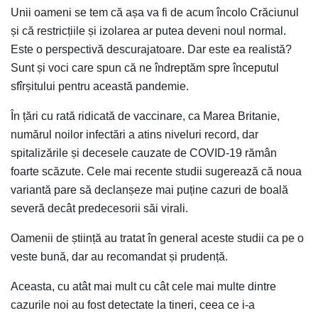
Unii oameni se tem că așa va fi de acum încolo Crăciunul
și că restricțiile și izolarea ar putea deveni noul normal.
Este o perspectivă descurajatoare. Dar este ea realistă?
Sunt și voci care spun că ne îndreptăm spre începutul
sfîrșitului pentru această pandemie.
În țări cu rată ridicată de vaccinare, ca Marea Britanie,
numărul noilor infectări a atins niveluri record, dar
spitalizările și decesele cauzate de COVID-19 rămân
foarte scăzute. Cele mai recente studii sugerează că noua
variantă pare să declanșeze mai puține cazuri de boală
severă decât predecesorii săi virali.
Oamenii de știință au tratat în general aceste studii ca pe o
veste bună, dar au recomandat și prudență.
Aceasta, cu atât mai mult cu cât cele mai multe dintre
cazurile noi au fost detectate la tineri, ceea ce i-a