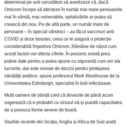
determinat pe unii cercetători să avertizeze că, dacă
Omicron începe să afecteze în număr mai mare persoanele
mai în vârstă, mai vulnerabile, spitalizările ar putea să
crească din nou. Pe de altă parte, un număr mare de
persoane – în special vârstnici – au făcut vaccinuri anti-
COVID și doze booster, ceea ce le asigură o protecție
considerabilă împotriva Omicron. Rămâne de văzut cum
acești factori vor afecta cifrele. În prezent, există prea
puține date pentru a putea spune cu siguranță cum vor sta
lucrurile, dar este nevoie de decizii pentru protejarea
sănătății publice, spune profesorul Mark Woolhouse de la
Universitatea Edinburgh, specialist în boli infecțioase.
Mulți oameni de știință cred că dovezile de până acum
sugerează că e probabil ca virusul să-și piardă capacitatea
de a provoca forme severe de boală.
Studiile recente din Scoția, Anglia și Africa de Sud arată