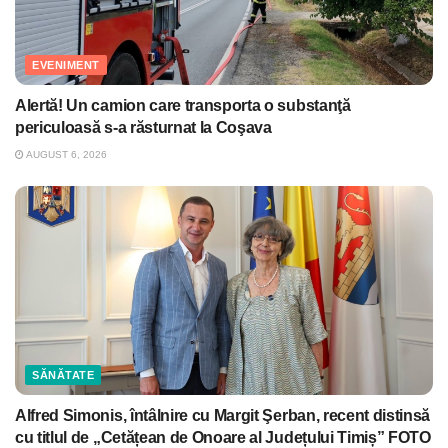
EVENIMENT
Alertă! Un camion care transporta o substanţă
periculoasă s-a răsturnat la Coşava
AUGUST 6, 2026
SĂNĂTATE
Alfred Simonis, întâlnire cu Margit Şerban, recent distinsă
cu titlul de „Cetățean de Onoare al Județului Timiș” FOTO