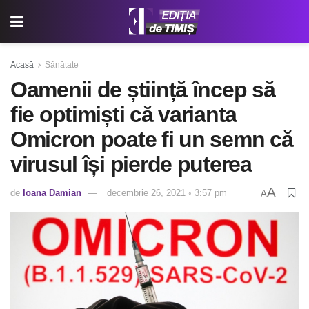
Acasă
Sănătate
Oamenii de știință încep să
fie optimiști că varianta
Omicron poate fi un semn că
virusul își pierde puterea
A
de
Ioana Damian
decembrie 26, 2021 ◦ 3:57 pm
A