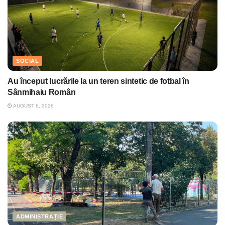
SOCIAL
Au început lucrările la un teren sintetic de fotbal în
Sânmihaiu Român
AUGUST 6, 2026
ADMINISTRAȚIE