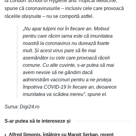
la London School of Hygiene and Tropical Medicine,
spune că coronavirusurile – inclusiv cele care provoacă
răcelile obișnuite – nu se comportă astfel.
„Nu apar tulpini noi în fiecare an. Motivul
pentru care răcim iarna este că imunitatea
noastră la coronavirus nu durează foarte
mult. Și acest virus pare să fie mai
asemănător cu cele care provoacă răceli
comune. Cu alte cuvinte, s-ar putea să mai
avem nevoie să ne gândim dacă
administrăm vaccinuri pentru a ne proteja
împotriva COVID-19 în fiecare an, deoarece
imunitatea va scădea mereu”, spune el.
Sursa: Digi24.ro
S-ar putea să te intereseze și
Alfred Simonis, întâlnire cu Margit Şerban, recent