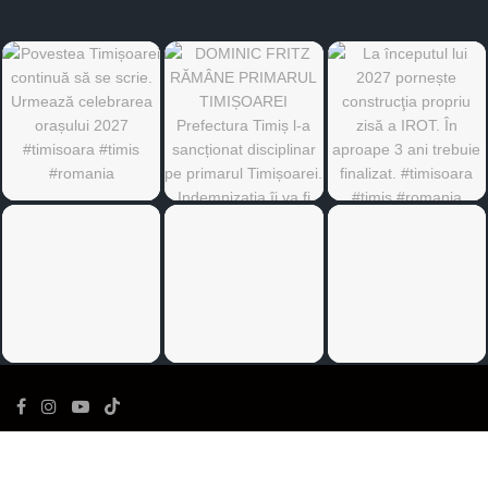
©
Ediția de Timiș
- Toate drepturile rezervate