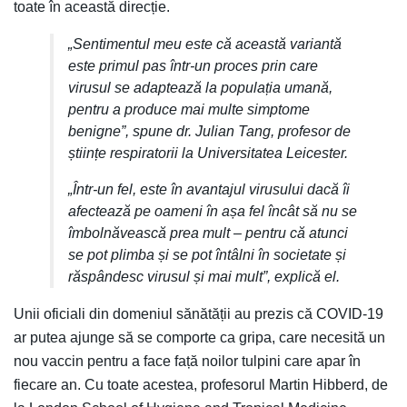
toate în această direcție.
„Sentimentul meu este că această variantă
este primul pas într-un proces prin care
virusul se adaptează la populația umană,
pentru a produce mai multe simptome
benigne”, spune dr. Julian Tang, profesor de
științe respiratorii la Universitatea Leicester.
„Într-un fel, este în avantajul virusului dacă îi
afectează pe oameni în așa fel încât să nu se
îmbolnăvească prea mult – pentru că atunci
se pot plimba și se pot întâlni în societate și
răspândesc virusul și mai mult”, explică el.
Unii oficiali din domeniul sănătății au prezis că COVID-19
ar putea ajunge să se comporte ca gripa, care necesită un
nou vaccin pentru a face față noilor tulpini care apar în
fiecare an. Cu toate acestea, profesorul Martin Hibberd, de