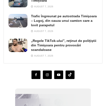
Timișoara
AUGUST 7, 2026
Trafic îngreunat pe autostrada Timişoara
– Lugoj, din cauza unui camion care a
lovit parapetul
AUGUST 7, 2026
„Regele TikTok-ului”, reţinut de poliţiştii
din Timişoara pentru provocări
scandaloase
AUGUST 7, 2026