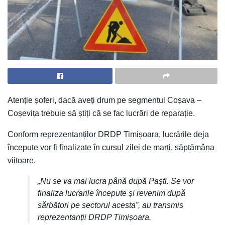
Atenție șoferi, dacă aveți drum pe segmentul Coșava –
Coșevița trebuie să știți că se fac lucrări de reparație.
Conform reprezentanților DRDP Timișoara, lucrările deja
începute vor fi finalizate în cursul zilei de marți, săptămâna
viitoare.
„Nu se va mai lucra până după Paști. Se vor
finaliza lucrarile începute și revenim după
sărbători pe sectorul acesta”, au transmis
reprezentanții DRDP Timișoara.