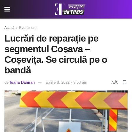
Acasă
Eveniment
Lucrări de reparație pe
segmentul Coșava –
Coșevița. Se circulă pe o
bandă
A
de
Ioana Damian
aprilie 8, 2022 ◦ 9:53 am
A