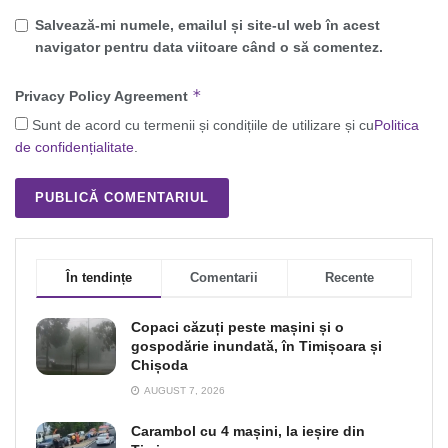
Salvează-mi numele, emailul și site-ul web în acest
navigator pentru data viitoare când o să comentez.
*
Privacy Policy Agreement
Sunt de acord cu termenii și condițiile de utilizare și cu
Politica
de confidențialitate
.
În tendințe
Comentarii
Recente
Copaci căzuți peste mașini și o
gospodărie inundată, în Timișoara și
Chișoda
AUGUST 7, 2026
Carambol cu 4 mașini, la ieșire din