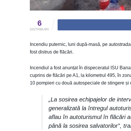
6
DISTRIBUIRI
Incendiu puternic, luni după-masă, pe autostrada 
fost distrus de flăcări.
Incendiul a fost anunțat în dispeceratul ISU Banat
cuprins de flăcări pe A1, la kilometrul 495, în zon
10 pompieri cu două autospeciale de stingere și 
„La sosirea echipajelor de inter
generalizată la întregul autotu
aflau în autoturismul în flăcări
până la sosirea salvatorilor”, t