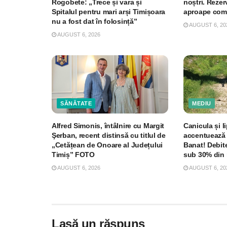
Rogobete: „Trece și vara și
noștri. Rezer
Spitalul pentru mari arși Timișoara
aproape com
nu a fost dat în folosință”
AUGUST 6, 20
AUGUST 6, 2026
SĂNĂTATE
MEDIU
Alfred Simonis, întâlnire cu Margit
Canicula și li
Şerban, recent distinsă cu titlul de
accentuează 
„Cetățean de Onoare al Județului
Banat! Debite
Timiș” FOTO
sub 30% din 
AUGUST 6, 2026
AUGUST 6, 20
Lasă un răspuns