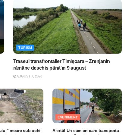
TURISM
Traseul transfrontalier Timișoara – Zrenjanin
rămâne deschis până în 9 august
AUGUST 7, 2026
EVENIMENT
ului” moare sub ochii
Alertă! Un camion care transporta