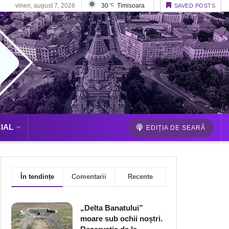
vineri, august 7, 2026
30
Timisoara
°C
SAVED POSTS
IAL
EDIȚIA DE SEARĂ
În tendințe
Comentarii
Recente
„Delta Banatului”
moare sub ochii noștri.