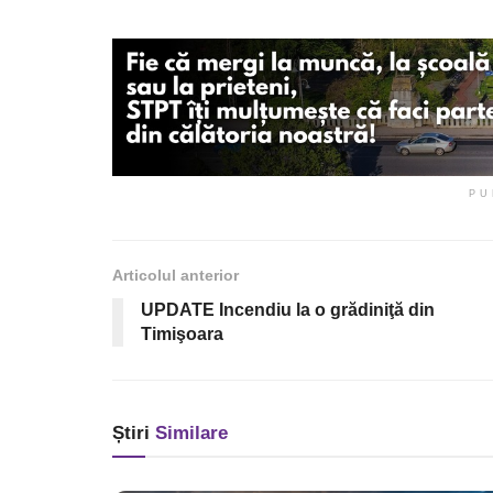
PU
Articolul anterior
UPDATE Incendiu la o grădiniţă din
Timişoara
Știri
Similare