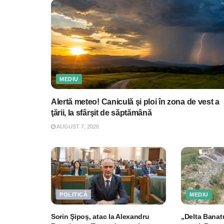
MEDIU
Alertă meteo! Caniculă şi ploi în zona de vest a
ţării, la sfârşit de săptămână
AUGUST 7, 2026
POLITICĂ
MEDIU
Sorin Şipoş, atac la Alexandru
„Delta Banat