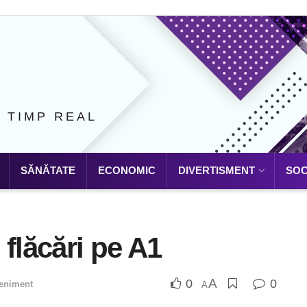
N TIMP REAL
SĂNĂTATE
ECONOMIC
DIVERTISMENT
SOC
flăcări pe A1
A
0
0
eniment
A