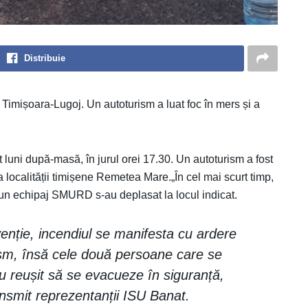
Distribuie
Timișoara-Lugoj. Un autoturism a luat foc în mers și a
 luni după-masă, în jurul orei 17.30. Un autoturism a fost
a localității timișene Remetea Mare.„În cel mai scurt timp,
un echipaj SMURD s-au deplasat la locul indicat.
venție, incendiul se manifesta cu ardere
rism, însă cele două persoane care se
 au reușit să se evacueze în siguranță,
ransmit reprezentanții ISU Banat.