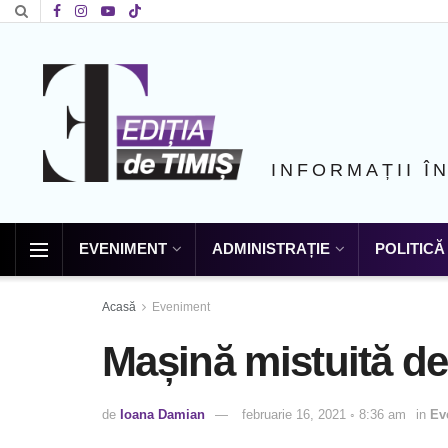
INFORMAȚII Î
EVENIMENT
ADMINISTRAȚIE
POLITICĂ
Acasă
Eveniment
Mașină mistuită de 
de
Ioana Damian
februarie 16, 2021 ◦ 8:36 am
in
Ev