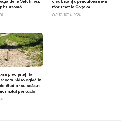
vația de la Satchinez,
o substanţă periculoasă s-a
plet uscată
răsturnat la Coşava
26
AUGUST 6, 2026
psa precipitațiilor
seceta hidrologică în
le râurilor au scăzut
normalul perioadei
26