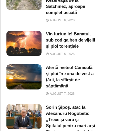
Rezervația de la
Satchinez, aproape
complet uscată
AUGUST 6, 2026
Vin furtunile! Banatul,
sub cod galben de vijelii
şi ploi torenţiale
AUGUST 5, 2026
Alertă meteo! Caniculă
şi ploi în zona de vest a
ţării, la sfârşit de
săptămână
AUGUST 7, 2026
Sorin Şipoş, atac la
Alexandru Rogobete:
„Trece și vara și
Spitalul pentru mari arși