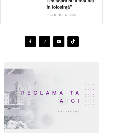
Timișoara nu a fost dat
în folosință”
AUGUST 6, 2026