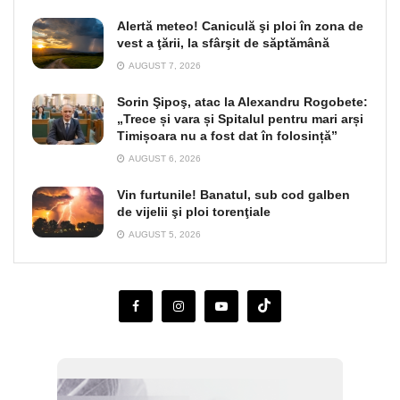
Alertă meteo! Caniculă şi ploi în zona de
vest a ţării, la sfârşit de săptămână
AUGUST 7, 2026
Sorin Şipoş, atac la Alexandru Rogobete:
„Trece și vara și Spitalul pentru mari arși
Timișoara nu a fost dat în folosință”
AUGUST 6, 2026
Vin furtunile! Banatul, sub cod galben
de vijelii şi ploi torenţiale
AUGUST 5, 2026