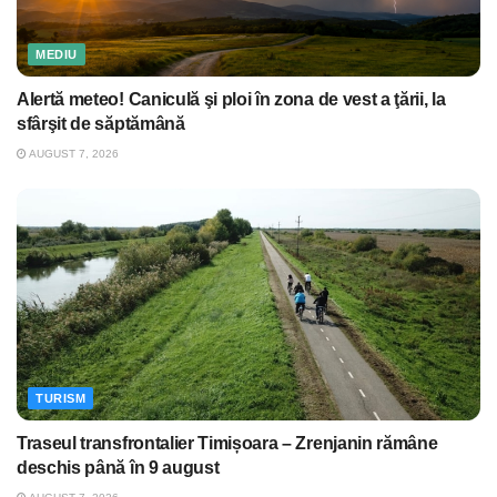
MEDIU
Alertă meteo! Caniculă şi ploi în zona de vest a ţării, la
sfârşit de săptămână
AUGUST 7, 2026
TURISM
Traseul transfrontalier Timișoara – Zrenjanin rămâne
deschis până în 9 august