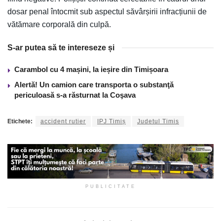
dosar penal întocmit sub aspectul săvârșirii infracțiunii de
vătămare corporală din culpă.
S-ar putea să te intereseze și
Carambol cu 4 mașini, la ieșire din Timișoara
Alertă! Un camion care transporta o substanţă
periculoasă s-a răsturnat la Coşava
Etichete:
accident rutier
IPJ Timiș
Judetul Timis
PUBLICITATE