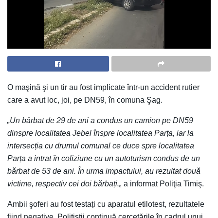
O maşină şi un tir au fost implicate într-un accident rutier
care a avut loc, joi, pe DN59, în comuna Şag.
„Un bărbat de 29 de ani a condus un camion pe DN59
dinspre localitatea Jebel înspre localitatea Parța, iar la
intersecția cu drumul comunal ce duce spre localitatea
Parța a intrat în coliziune cu un autoturism condus de un
bărbat de 53 de ani. În urma impactului, au rezultat două
victime, respectiv cei doi bărbați
„, a informat Poliţia Timiş.
Ambii şoferi au fost testați cu aparatul etilotest, rezultatele
fiind negative. Polițiștii continuă cercetările în cadrul unui