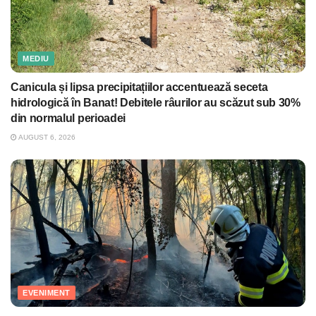
MEDIU
Canicula și lipsa precipitațiilor accentuează seceta
hidrologică în Banat! Debitele râurilor au scăzut sub 30%
din normalul perioadei
AUGUST 6, 2026
EVENIMENT