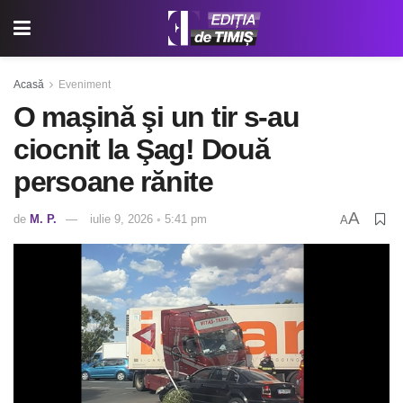
Acasă
Eveniment
O maşină şi un tir s-au
ciocnit la Şag! Două
persoane rănite
A
de
M. P.
iulie 9, 2026 ◦ 5:41 pm
A