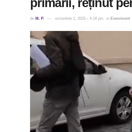
primării, reținut p
de
M. P.
octombrie 1, 2025 ◦ 4:18 pm
in
Eveniment