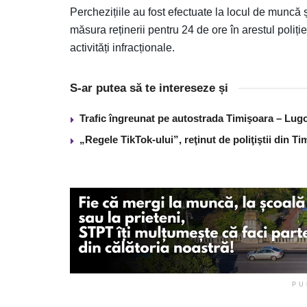
Perchezițiile au fost efectuate la locul de muncă ș
măsura reținerii pentru 24 de ore în arestul poliției
activități infracționale.
S-ar putea să te intereseze și
Trafic îngreunat pe autostrada Timişoara – Lugo
„Regele TikTok-ului”, reţinut de poliţiştii din 
PU