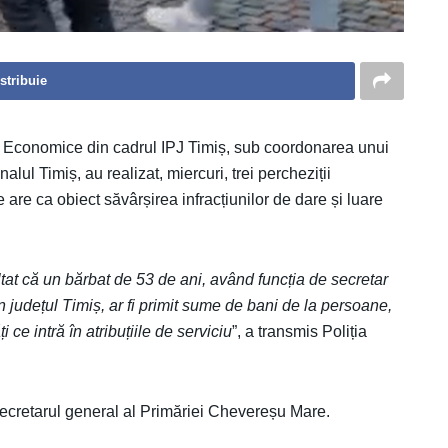
stribuie
ății Economice din cadrul IPJ Timiș, sub coordonarea unui
lul Timiș, au realizat, miercuri, trei percheziții
e are ca obiect săvârșirea infracțiunilor de dare și luare
ltat că un bărbat de 53 de ani, având funcția de secretar
in județul Timiș, ar fi primit sume de bani de la persoane,
 ce intră în atribuțiile de serviciu
”, a transmis Poliția
secretarul general al Primăriei Chevereșu Mare.