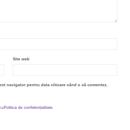
Site web
cest navigator pentru data viitoare când o să comentez.
 cu
Politica de confidențialitate
.