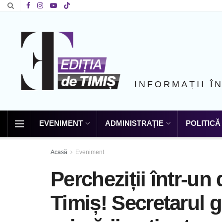
INFORMAȚII Î
EVENIMENT
ADMINISTRAȚIE
POLITICĂ
Acasă
Eveniment
Percheziții într-un
Timiș! Secretarul g