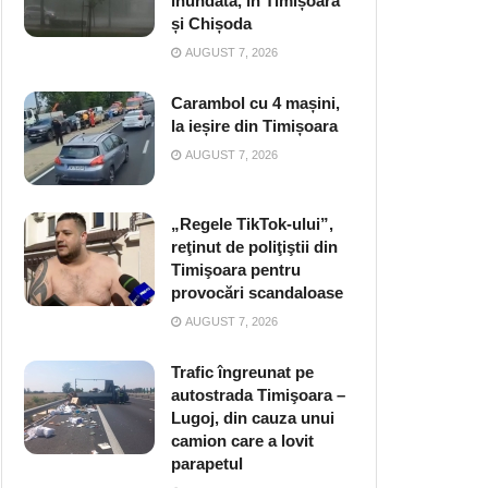
inundată, în Timișoara
și Chișoda
AUGUST 7, 2026
Carambol cu 4 mașini,
la ieșire din Timișoara
AUGUST 7, 2026
„Regele TikTok-ului”,
reţinut de poliţiştii din
Timişoara pentru
provocări scandaloase
AUGUST 7, 2026
Trafic îngreunat pe
autostrada Timişoara –
Lugoj, din cauza unui
camion care a lovit
parapetul