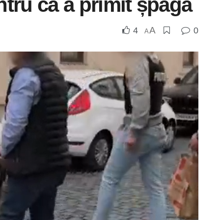
entru că a primit șpagă
A
4
0
A