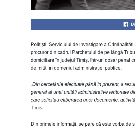
Di
Polițiștii Serviciului de Investigare a Criminalit
procuror din cadrul Parchetului de pe lângă Tribuna
domiciliare în județul Timiș, într-un dosar penal c
de mită, în domeniul administrației publice.
„
Din cercetările efectuate până în prezent, a rezu
general al unei unități administrative teritoriale d
care solicitau eliberarea unor documente, activități
Timiș.
Din primele informații, se pare că este vorba de 