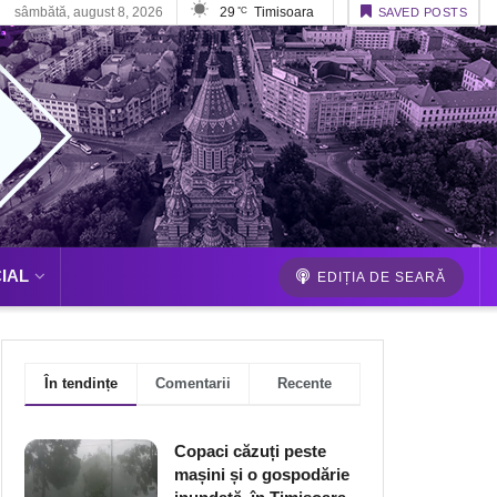
sâmbătă, august 8, 2026
29
Timisoara
°C
SAVED POSTS
IAL
EDIȚIA DE SEARĂ
În tendințe
Comentarii
Recente
Copaci căzuți peste
mașini și o gospodărie