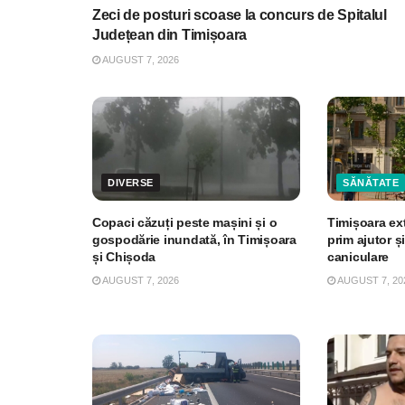
Zeci de posturi scoase la concurs de Spitalul
Județean din Timișoara
AUGUST 7, 2026
DIVERSE
SĂNĂTATE
Copaci căzuți peste mașini și o
Timișoara ex
gospodărie inundată, în Timișoara
prim ajutor și
și Chișoda
caniculare
AUGUST 7, 2026
AUGUST 7, 20