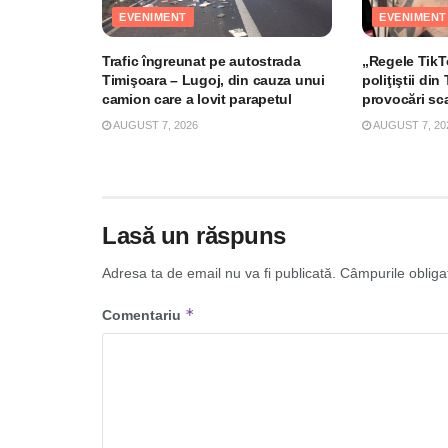
EVENIMENT
EVENIMENT
Trafic îngreunat pe autostrada
„Regele TikTo
Timişoara – Lugoj, din cauza unui
poliţiştii di
camion care a lovit parapetul
provocări sc
AUGUST 7, 2026
AUGUST 7, 20
Lasă un răspuns
Adresa ta de email nu va fi publicată.
Câmpurile obliga
*
Comentariu