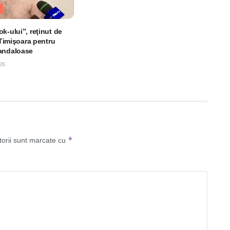
k-ului”, reţinut de
n Timişoara pentru
andaloase
26
*
torii sunt marcate cu